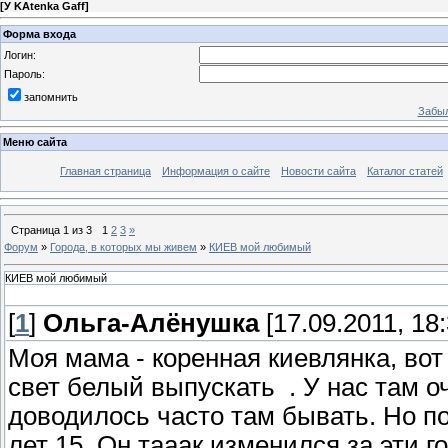
[
У KAtenka Gaff
]
Форма входа
Логин:
Пароль:
запомнить
Забыл
Меню сайта
Главная страница
Информация о сайте
Новости сайта
Каталог статей
Страница
1
из
3
1
2
3
»
Форум
»
Города, в которых мы живем
»
КИЕВ мой любимый
КИЕВ мой любимый
[
1
]
Ольга-Алёнушка
[17.09.2011, 18:
Моя мама - коренная киевлянка, вот
свет белый выпускать
. У нас там о
доводилось часто там бывать. Но по
лет 15. Он тааак изменился за эти 