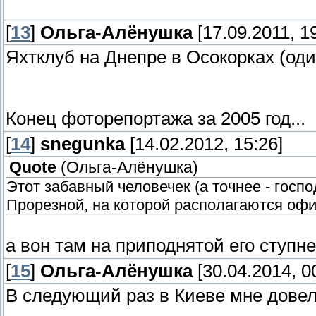
[
13
]
Ольга-Алёнушка
[17.09.2011, 1
Яхтклуб на Днепре в Осокорках (оди
Конец фоторепортажа за 2005 год...
[
14
]
snegunka
[14.02.2012, 15:26]
Quote
(
Ольга-Алёнушка
)
Этот забавный человечек (а точнее - госп
Прорезной, на которой располагаются оф
а вон там на приподнятой его ступн
[
15
]
Ольга-Алёнушка
[30.04.2014, 0
В следующий раз в Киеве мне довело