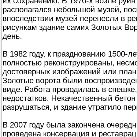
их сохранению. В 1970-х возле руин
располагался небольшой музей, по
впоследствии музей перенесли в р
рисункам здание самих Золотых Воро
день.
В 1982 году, к празднованию 1500-л
полностью реконструированы, несмот
достоверных изображений или планов
Золотые ворота были воспроизведе
виде. Работа проводилась в спешке,
недостатков. Некачественный бетон
разрушаться, и здание утратило пе
В 2007 году была закончена очередн
проведена консервация и реставра