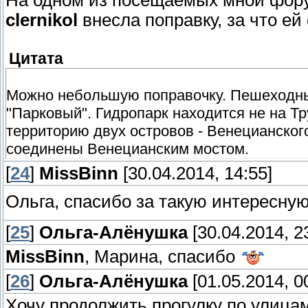
На одном из посещаемых мной фору
clernikol
внесла поправку, за что ей
Цитата
Можно небольшую поправочку. Пешеходный
"Парковый". Гидропарк находится не на Тр
территорию двух островов - Венецианског
соединены Венецианским мостом.
[
24
]
MissBinn
[30.04.2014, 14:55]
Ольга, спасибо за такую интересну
[
25
]
Ольга-Алёнушка
[30.04.2014, 2
MissBinn
, Марина, спасибо
[
26
]
Ольга-Алёнушка
[01.05.2014, 0
Хочу продолжить прогулку по улицам