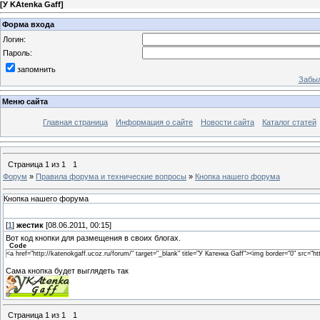
[
У KAtenka Gaff
]
Форма входа
Логин:
Пароль:
запомнить
Забыл
Меню сайта
Главная страница
Информация о сайте
Новости сайта
Каталог статей
Страница
1
из
1
1
Форум
»
Правила форума и технические вопросы
»
Кнопка нашего форума
Кнопка нашего форума
[
1
]
жестик
[08.06.2011, 00:15]
Вот код кнопки для размещения в своих блогах.
Code
<a href="http://katenokgaff.ucoz.ru/forum/" target="_blank" title="У Катенка Gaff"><img border="0" src=
Сама кнопка будет выглядеть так
Страница
1
из
1
1