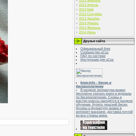
2013 Февраль
2013 Апрель
2013 Май
2013 Сентябрь
2013 Декабрь
2014 Январь
2014 Февраль
2014 Июнь
Друзья сайта
Официальный блог
Сообщество uCoz
FAQ по системе
Инструкции для uCoz
biser.info - бисер и
бисероплетение
В разделе литература можно
бесплатно скачать книги и журналы
по бисероплетению. Схемы и
мастер-классы находятся в разделе
обучение. Купить чешский бисер,
бусины и фурнитуру можно в
интернет-магазине, доставка почтой
во все страны мира.