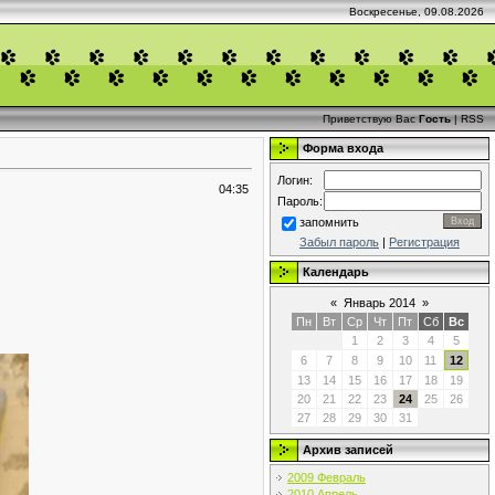
Воскресенье, 09.08.2026
Приветствую Вас
Гость
|
RSS
Форма входа
Логин:
04:35
Пароль:
запомнить
Забыл пароль
|
Регистрация
Календарь
«
Январь 2014
»
Пн
Вт
Ср
Чт
Пт
Сб
Вс
1
2
3
4
5
6
7
8
9
10
11
12
13
14
15
16
17
18
19
20
21
22
23
24
25
26
27
28
29
30
31
Архив записей
2009 Февраль
2010 Апрель