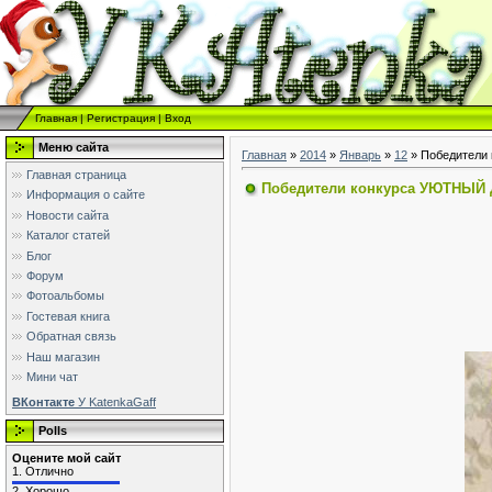
Главная
|
Регистрация
|
Вход
Меню сайта
Главная
»
2014
»
Январь
»
12
» Победители
Главная страница
Победители конкурса УЮТНЫЙ
Информация о сайте
Новости сайта
Каталог статей
Блог
Форум
Фотоальбомы
Гостевая книга
Обратная связь
Наш магазин
Мини чат
ВКонтакте
У KatenkaGaff
Polls
Оцените мой сайт
1.
Отлично
2.
Хорошо