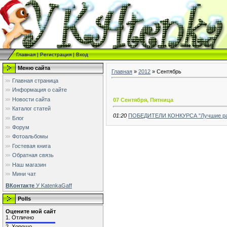
Главная
|
Регистрация
|
Вход
Меню сайта
Главная
»
2012
»
Сентябрь
Главная страница
Информация о сайте
Новости сайта
07 Сентября, Пятница
Каталог статей
01:20
ПОБЕДИТЕЛИ КОНКУРСА "Лучшие раб
Блог
Форум
Фотоальбомы
Гостевая книга
Обратная связь
Наш магазин
Мини чат
ВКонтакте
У KatenkaGaff
Polls
Оцените мой сайт
1.
Отлично
2.
Хорошо