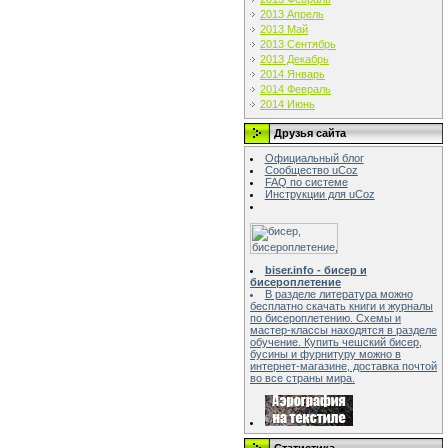
2013 Апрель
2013 Май
2013 Сентябрь
2013 Декабрь
2014 Январь
2014 Февраль
2014 Июнь
Друзья сайта
Официальный блог
Сообщество uCoz
FAQ по системе
Инструкции для uCoz
biser.info - бисер и
бисероплетение
В разделе литература можно
бесплатно скачать книги и журналы
по бисероплетению. Схемы и
мастер-классы находятся в разделе
обучение. Купить чешский бисер,
бусины и фурнитуру можно в
интернет-магазине, доставка почтой
во все страны мира.