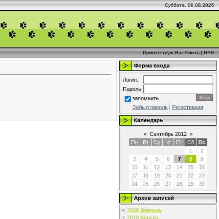
Суббота, 08.08.2026
Приветствую Вас
Гость
|
RSS
Форма входа
Логин:
Пароль:
запомнить
Забыл пароль
|
Регистрация
Календарь
«
Сентябрь 2012
»
Пн
Вт
Ср
Чт
Пт
Сб
Вс
1
2
3
4
5
6
7
8
9
10
11
12
13
14
15
16
17
18
19
20
21
22
23
24
25
26
27
28
29
30
Архив записей
2009 Февраль
2010 Апрель