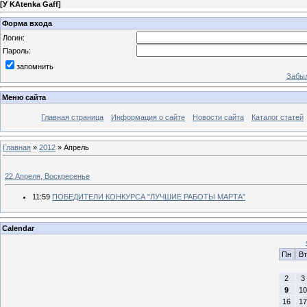
[
У KAtenka Gaff
]
Форма входа
Логин:
Пароль:
запомнить
Забыл
Меню сайта
Главная страница
Информация о сайте
Новости сайта
Каталог статей
Главная
»
2012
»
Апрель
22 Апреля, Воскресенье
11:59
ПОБЕДИТЕЛИ КОНКУРСА "ЛУЧШИЕ РАБОТЫ МАРТА"
Calendar
Пн
Вт
2
3
9
10
16
17