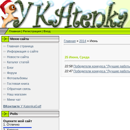
Главная
|
Регистрация
|
Вход
Меню сайта
Главная
»
2014
»
Июнь
Главная страница
Информация о сайте
Новости сайта
25 Июня, Среда
Каталог статей
22:58
Победители конкурса "Лучшие работ
Блог
22:47
Победители конкурса "Лучшие работ
Форум
Фотоальбомы
Гостевая книга
Обратная связь
Наш магазин
Мини чат
ВКонтакте
У KatenkaGaff
Polls
Оцените мой сайт
1.
Отлично
2.
Хорошо