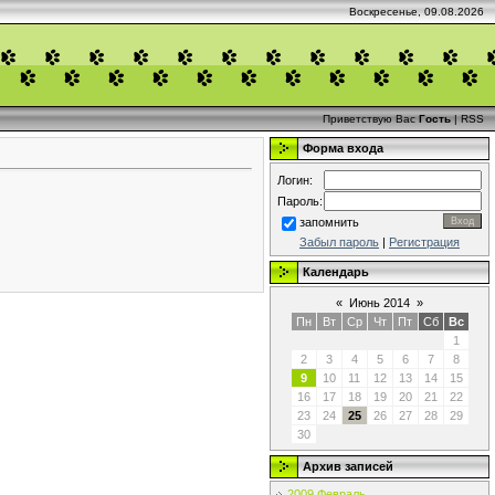
Воскресенье, 09.08.2026
Приветствую Вас
Гость
|
RSS
Форма входа
Логин:
Пароль:
запомнить
Забыл пароль
|
Регистрация
Календарь
«
Июнь 2014
»
Пн
Вт
Ср
Чт
Пт
Сб
Вс
1
2
3
4
5
6
7
8
9
10
11
12
13
14
15
16
17
18
19
20
21
22
23
24
25
26
27
28
29
30
Архив записей
2009 Февраль