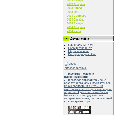
2013 Январь
2013 Февраль
2013 Апрель
2013 Май
2013 Сентябрь
2013 Декабрь
2014 Январь
2014 Февраль
2014 Июнь
Друзья сайта
Официальный блог
Сообщество uCoz
FAQ по системе
Инструкции для uCoz
biser.info - бисер и
бисероплетение
В разделе литература можно
бесплатно скачать книги и журналы
по бисероплетению. Схемы и
мастер-классы находятся в разделе
обучение. Купить чешский бисер,
бусины и фурнитуру можно в
интернет-магазине, доставка почтой
во все страны мира.