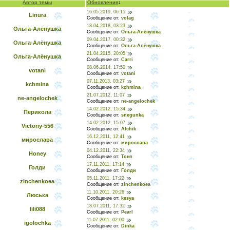
Автор темы
Обновления
↓
16.05.2019, 06:15
Linura
Сообщение от:
volag
18.04.2018, 03:23
Ольга-Алёнушка
Сообщение от:
Ольга-Алёнушка
09.04.2017, 00:32
Ольга-Алёнушка
Сообщение от:
Ольга-Алёнушка
21.04.2015, 20:05
Ольга-Алёнушка
Сообщение от:
Carri
08.06.2014, 17:50
votani
Сообщение от:
votani
07.11.2013, 03:27
kchmina
Сообщение от:
kchmina
21.07.2012, 11:07
ne-angelochek
Сообщение от:
ne-angelochek
14.02.2012, 15:34
Перикола
Сообщение от:
snegunka
14.02.2012, 15:07
Victoriy-556
Сообщение от:
Alchik
16.12.2011, 12:41
мирослава
Сообщение от:
мирослава
04.12.2011, 22:34
Honey
Сообщение от:
Тоня
17.11.2011, 17:14
Голди
Сообщение от:
Голди
05.11.2011, 17:22
zinchenkoea
Сообщение от:
zinchenkoea
11.10.2011, 20:26
Люська
Сообщение от:
kesya
18.07.2011, 17:32
lili088
Сообщение от:
Pearl
11.07.2011, 02:00
igolochka
Сообщение от:
Dinka