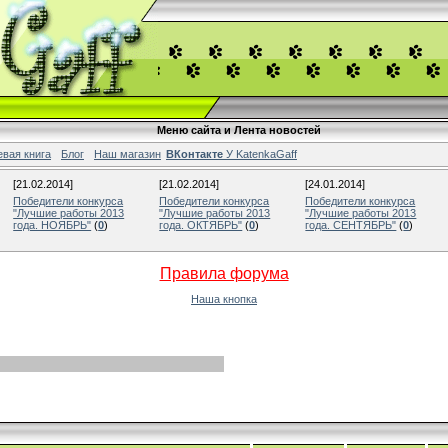
Меню сайта и Лента новостей
евая книга
Блог
Наш магазин
ВКонтакте
У KatenkaGaff
[21.02.2014]
[21.02.2014]
[24.01.2014]
Победители конкурса
Победители конкурса
Победители конкурса
"Лучшие работы 2013
"Лучшие работы 2013
"Лучшие работы 2013
года. НОЯБРЬ"
(
0
)
года. ОКТЯБРЬ"
(
0
)
года. СЕНТЯБРЬ"
(
0
)
Правила форума
Наша кнопка