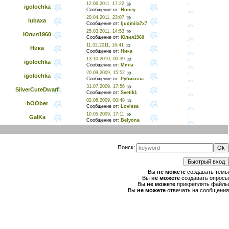
12.06.2011, 17:22
igolochka
Сообщение от:
Honey
20.04.2011, 23:07
lubaxa
Сообщение от:
ljudmila7x7
25.03.2011, 14:53
Юлия1960
Сообщение от:
Юлия1960
11.02.2011, 16:41
Ника
Сообщение от:
Ника
13.10.2010, 00:39
igolochka
Сообщение от:
Мила
20.09.2009, 15:52
igolochka
Сообщение от:
Рубикола
31.07.2009, 17:56
SilverCuteDwarf
Сообщение от:
Svetik1
02.06.2009, 00:48
bOOber
Сообщение от:
Lovissa
10.05.2009, 17:11
GalKa
Сообщение от:
Belyona
Поиск:
Вы
не можете
создавать темы
Вы
не можете
создавать опросы
Вы
не можете
прикреплять файлы
Вы
не можете
отвечать на сообщения