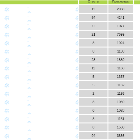
Ответы
Просмотры
11
2988
84
4241
0
1077
21
7699
8
1024
8
1138
23
1889
11
1160
5
1337
5
1132
2
1193
8
1089
0
1028
8
1151
8
1530
94
3636