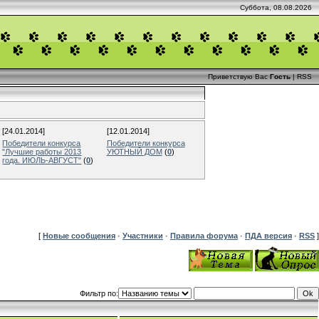
Суббота, 08.08.2026
Приветствую Вас
Гость
|
RSS
[24.01.2014]
[12.01.2014]
Победители конкурса
Победители конкурса
"Лучшие работы 2013
УЮТНЫЙ ДОМ
(
0
)
года. ИЮЛЬ-АВГУСТ"
(
0
)
[
Новые сообщения
·
Участники
·
Правила форума
·
ПДА версия
·
RSS
]
Фильтр по: