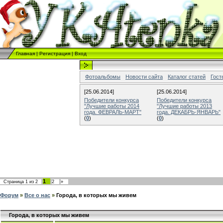
Главная
|
Регистрация
|
Вход
Фотоальбомы
Новости сайта
Каталог статей
Гост
[25.06.2014]
[25.06.2014]
Победители конкурса
Победители конкурса
"Лучшие работы 2014
"Лучшие работы 2013
года. ФЕВРАЛЬ-МАРТ"
года. ДЕКАБРЬ-ЯНВАРЬ"
(
0
)
(
0
)
1
Страница
1
из
2
2
»
Форум
»
Все о нас
»
Города, в которых мы живем
Города, в которых мы живем