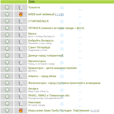
Тема
Тольятти
КИЕВ мой любимый
[
1
2
3
]
СТАРОБЕЛЬСК
ЛУГАНСК (немного истории города + фото)
Минск
фото столицы Беларуси
Бобруйск.Беларусь.
Покажем и наш город
Санкт-Петербург
Надюшкин уголок
Донецк-город толерантный.
Магнитогорск.
Город, в котором я живу.
Краматорск - центр машиностроения
Донбасс
Алматы - город яблок
Железногорск -город спутникостроителей и атомщиков.
Ангарск
Иркутская область
ЯНАО, ХМАО и Тюменская обл.
Рукодельницы объеденяйтесь!!!
Николаев
История города
Иерусалим.Храм Гроба Господня. Гефсимания.
[
1
2
3
]