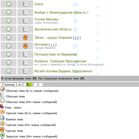
Омск
Выборг ( Ленинградская область )
Уголки Москвы
такая незнакомая...
Архангельская область
Эйлат - курорт Израиля
[
1
2
]
Нетания
[
1
2
]
Города Израиля.
Путешествие по Виржинии
Рыбинск. Губерния Ярославская
вот гуляю с камерой по городу, а потом Фотошопом...
Музей техники Вадима Задорожного
В этом форуме тем:
29
. На странице показано тем:
25
.
1
Страница
1
из
2
2
»
Обычная тема (Есть новые сообщения)
Обычная тема
Обычная тема (Нет новых сообщений)
Тема - опрос
Горячая тема (Есть новые сообщения)
Важная тема
Горячая тема (Нет новых сообщений)
Горячая тема
Закрытая тема (Нет новых сообщений)