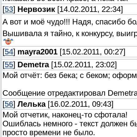
[
53
]
Нервозик
[14.02.2011, 22:34]
А вот и моё чудо!!! Надя, спасибо 
Вышивала я тайно, к конкурсу, выиг
[
54
]
mayra2001
[15.02.2011, 00:27]
[
55
]
Demetra
[15.02.2011, 23:02]
Мой отчёт:
без бека;
с беком;
оформ
Сообщение отредактировал
Demetr
[
56
]
Лелька
[16.02.2011, 09:43]
Мой отчетик, наконец-то сфотала!
Ошиблась немного - текст должен б
просто времени не было.