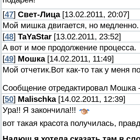
[
47
]
Свет-Лица
[13.02.2011, 20:07]
Мой мишка двигается, но медленно.
[
48
]
TaYaStar
[13.02.2011, 23:52]
А вот и мое продолжение процесса.
[
49
]
Мошка
[14.02.2011, 11:49]
Мой отчетик.Вот как-то так у меня п
Сообщение отредактировал
Мошка
[
50
]
Malischka
[14.02.2011, 12:39]
Ура!! Я закончила!!!
вот такая красота получилась, пра
Надюш я хотела сказать там в с