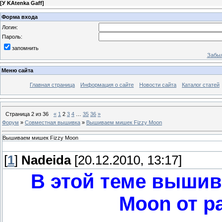
[
У KAtenka Gaff
]
Форма входа
Логин:
Пароль:
запомнить
Забыл
Меню сайта
Главная страница
Информация о сайте
Новости сайта
Каталог статей
Страница
2
из
36
«
1
2
3
4
…
35
36
»
Форум
»
Совместная вышивка
»
Вышиваем мишек Fizzy Moon
Вышиваем мишек Fizzy Moon
[
1
]
Nadeida
[20.12.2010, 13:17]
В этой теме вышив
Moon от р