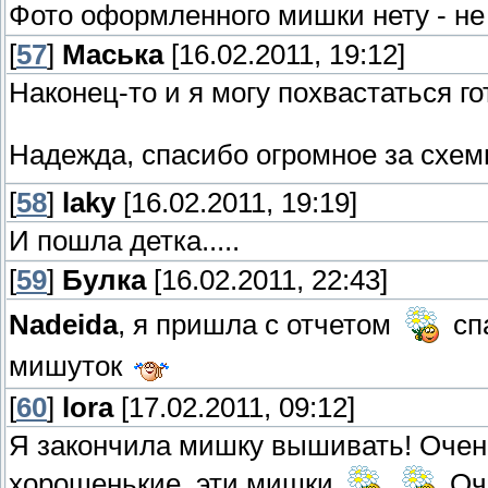
Фото оформленного мишки нету - не
[
57
]
Маська
[16.02.2011, 19:12]
Наконец-то и я могу похвастаться 
Надежда, спасибо огромное за схе
[
58
]
laky
[16.02.2011, 19:19]
И пошла детка.....
[
59
]
Булка
[16.02.2011, 22:43]
Nadeida
, я пришла с отчетом
сп
мишуток
[
60
]
lora
[17.02.2011, 09:12]
Я закончила мишку вышивать! Очен
хорошенькие, эти мишки
Оче