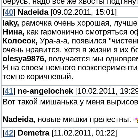
берусь, надо все же хвосты подтяну
[
40
]
Nadeida
[09.02.2011, 15:01]
laky,
рамочка очень хорошая, лучше
Нина,
как гармонично смотряться о
Колосок,
Ура-а-а, появился "чистен
очень нравится, хотя в жизни я их б
olesya9876,
получается мы одновре
Я на своем немного поэксперименти
темно коричневый.
[
41
]
ne-angelochek
[10.02.2011, 19:29
Вот такой мишанька у меня вырисо
Nadeida
, новые мишки прелестны.
[
42
]
Demetra
[11.02.2011, 01:22]