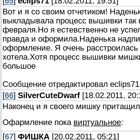
[
65
]
eclips71
[18.02.2011, 19:51]
Вот и я со своим отчетиком! Надень
выкладывала процесс вышивки так к
февраля.Но я естевственно не успел
правда и оформила.Наденька надпис
оформление. Я очень расстроилась 
хотела.Хотя процесс вышивки мишки
большое
Сообщение отредактировал
eclips71
[
66
]
SilverCuteDwarf
[18.02.2011, 20:
Наконец и я своего мишку притащил
Офармление пока
виртуальное
:
[
67
]
ФИШКА
[20.02.2011, 05:21]