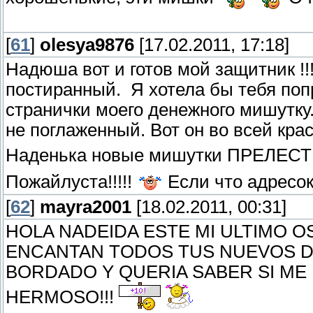
[
61
]
olesya9876
[17.02.2011, 17:18]
Надюша вот и готов мой защитник !!
постиранный.
Я хотела бы тебя поп
странички моего денежного мишутку
не поглаженный. Вот он во всей кра
Наденька новые мишутки ПРЕЛЕСТ
Пожайлуста!!!!!
Если что адресок
[
62
]
mayra2001
[18.02.2011, 00:31]
HOLA NADEIDA ESTE MI ULTIMO OS
ENCANTAN TODOS TUS NUEVOS D
BORDADO Y QUERIA SABER SI ME
HERMOSO!!!