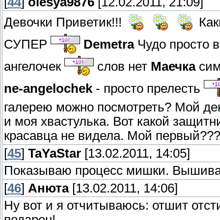
[
44
]
olesya9876
[12.02.2011, 21:09]
Девочки Приветик!!!
Как
СУПЕР
Demetra
Чудо просто 
ангелочек
слов нет
Маечка
сим
ne-angelochek
- просто прелесть
галерею можно посмотреть? Мой де
и моя хвастулька. Вот какой защитн
красавца не видела. Мой первый??
[
45
]
TaYaStar
[13.02.2011, 14:05]
Показываю процесс мишки. Вышива
[
46
]
Анюта
[13.02.2011, 14:06]
Ну вот и я отчитываюсь: отшит отст
подарен!