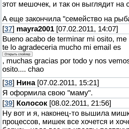
этот мешочек, и так он выглядит на 
А еще закончила "семейство на рыб
[
37
]
mayra2001
[07.02.2011, 14:07]
Bueno acabo de terminar mi osito, me 
te lo agradeceria mucho mi email es
, muchas gracias por todo y nos vemo
osito.... chao
[
38
]
Нина
[07.02.2011, 15:21]
Я оформила свою "маму".
[
39
]
Колосок
[08.02.2011, 21:56]
Ну вот и я, наконец-то вышила миш
процессов, мишек все хочется и хоч