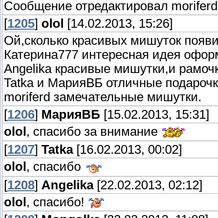
Сообщение отредактировал
moriferd
[
1205
]
olol
[14.02.2013, 15:26]
Ой,сколько красивых мишуток появи
Катерина777 интересная идея офор
Angelika красивые мишутки,и рамоч
Tatka и МарияВБ отличные подарочк
moriferd замечательные мишутки.
[
1206
]
МарияВБ
[15.02.2013, 15:31]
olol
, спасибо за внимание
[
1207
]
Tatka
[16.02.2013, 00:02]
olol
, спасибо
[
1208
]
Angelika
[22.02.2013, 02:12]
olol
, спасибо!