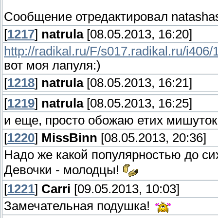
Сообщение отредактировал
natasha
[
1217
]
natrula
[08.05.2013, 16:20]
http://radikal.ru/F/s017.radikal.ru/i4
вот моя лапуля:)
[
1218
]
natrula
[08.05.2013, 16:21]
[
1219
]
natrula
[08.05.2013, 16:25]
и еще, просто обожаю етих мишуток
[
1220
]
MissBinn
[08.05.2013, 20:36]
Надо же какой популярностью до си
Девочки - молодцы!
[
1221
]
Carri
[09.05.2013, 10:03]
Замечательная подушка!