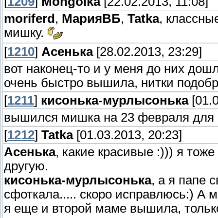
[
1209
]
Mongolka
[22.02.2013, 11:08]
moriferd
,
МарияВБ
,
Tatka
, классны
мишку.
[
1210
]
Асенька
[28.02.2013, 23:29]
вот наконец-то и у меня до них дошл
очень быстро вышила, нитки подобр
[
1211
]
кисонька-мурлысонька
[01.0
вышился мишка на 23 февраля для
[
1212
]
Tatka
[01.03.2013, 20:23]
Асенька
, какие красивые :))) я то
другую.
кисонька-мурлысонька
, а я папе
сфоткала..... скоро исправлюсь:) А
я еще и второй маме вышила, тольк