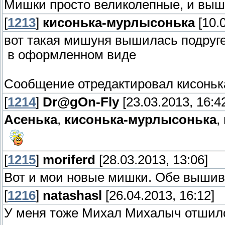
Мишки просто великолепные, и выш
[
1213
]
кисонька-мурлысонька
[10.0
вот такая мишуня вышилась подруге
в оформленном виде
Сообщение отредактировал
кисонь
[
1214
]
Dr@gOn-Fly
[23.03.2013, 16:4
Асенька
,
кисонька-мурлысонька
,
[
1215
]
moriferd
[28.03.2013, 13:06]
Вот и мои новые мишки. Обе вышив
[
1216
]
natashasl
[26.04.2013, 16:12]
У меня тоже Михал Михалыч отшил