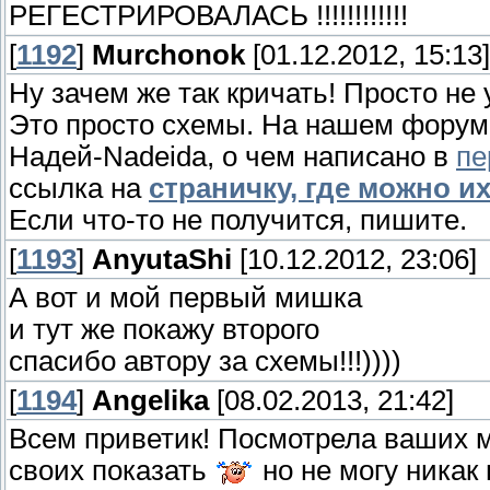
РЕГЕСТРИРОВАЛАСЬ !!!!!!!!!!!!
[
1192
]
Murchonok
[01.12.2012, 15:13]
Ну зачем же так кричать! Просто не
Это просто схемы. На нашем форум
Надей-Nadeida, о чем написано в
пе
ссылка на
страничку, где можно их
Если что-то не получится, пишите.
[
1193
]
AnyutaShi
[10.12.2012, 23:06]
А вот и мой первый мишка
и тут же покажу второго
спасибо автору за схемы!!!))))
[
1194
]
Angelika
[08.02.2013, 21:42]
Всем приветик! Посмотрела ваших ми
своих показать
но не могу никак 