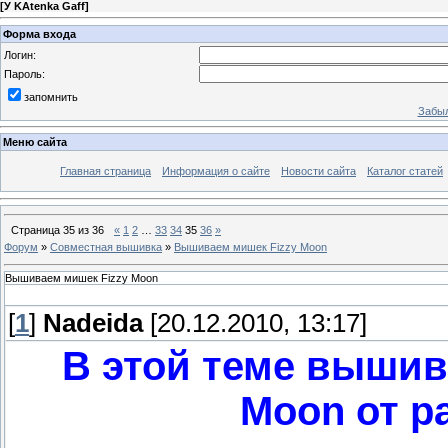
[
У KAtenka Gaff
]
Форма входа
Логин:
Пароль:
запомнить
Забыл
Меню сайта
Главная страница
Информация о сайте
Новости сайта
Каталог статей
Страница
35
из
36
«
1
2
…
33
34
35
36
»
Форум
»
Совместная вышивка
»
Вышиваем мишек Fizzy Moon
Вышиваем мишек Fizzy Moon
[
1
]
Nadeida
[20.12.2010, 13:17]
В этой теме вышив
Moon от р