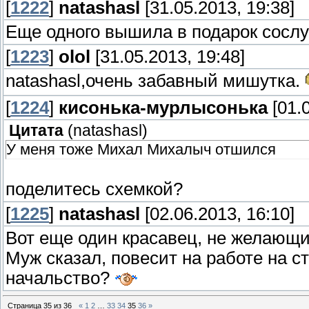
[
1222
]
natashasl
[31.05.2013, 19:38]
Еще одного вышила в подарок сосл
[
1223
]
olol
[31.05.2013, 19:48]
natashasl,очень забавный мишутка.
[
1224
]
кисонька-мурлысонька
[01.0
Цитата
(
natashasl
)
У меня тоже Михал Михалыч отшился
поделитесь схемкой?
[
1225
]
natashasl
[02.06.2013, 16:10]
Вот еще один красавец, не желающи
Муж сказал, повесит на работе на ст
начальство?
Страница
35
из
36
«
1
2
…
33
34
35
36
»