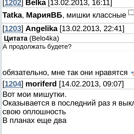
[
1202
]
Belka
[13.02.2013, 16:11]
Tatka
,
МарияВБ
, мишки классные
[
1203
]
Angelika
[13.02.2013, 22:41]
Цитата
(
Belo4ka
)
А продолжать будете?
обязательно, мне так они нравятся
[
1204
]
moriferd
[14.02.2013, 09:07]
Вот мои мишутки.
Оказывается в последний раз я вык
свою оплошность
В планах еще два