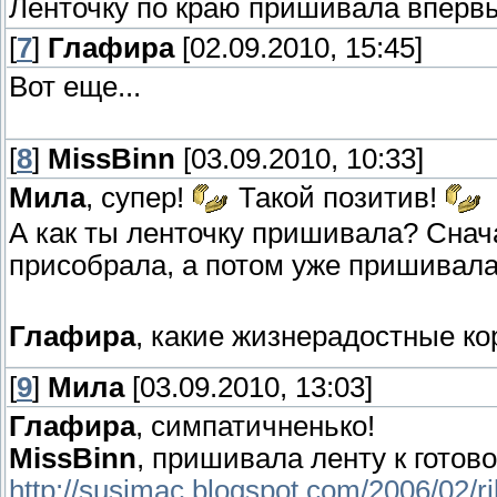
Ленточку по краю пришивала вперв
[
7
]
Глафира
[02.09.2010, 15:45]
Вот еще...
[
8
]
MissBinn
[03.09.2010, 10:33]
Мила
, супер!
Такой позитив!
А как ты ленточку пришивала? Снач
присобрала, а потом уже пришивал
Глафира
, какие жизнерадостные ко
[
9
]
Мила
[03.09.2010, 13:03]
Глафира
, симпатичненько!
MissBinn
, пришивала ленту к готов
http://susimac.blogspot.com/2006/02/ri