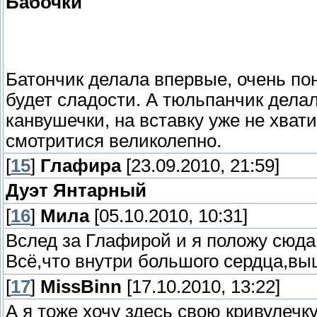
Бабочки
Батончик делала впервые, очень по
будет сладости. А тюльпанчик делал
канвушечки, на вставку уже не хват
смотритися великолепно.
[
15
]
Глафира
[23.09.2010, 21:59]
Дуэт Янтарный
[
16
]
Мила
[05.10.2010, 10:31]
Вслед за Глафирой и я положу сюда
Всё,что внутри большого сердца,выш
[
17
]
MissBinn
[17.10.2010, 13:22]
А я тоже хочу здесь свою кривулечку