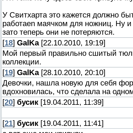
У Свитхарта это кажется должно быт
работаеn маячком для ножниц. Ну и
зато теперь они не потеряются.
[
18
]
GalKa
[22.10.2010, 19:19]
Мой первый правильно сшитый тюль
коллекции.
[
19
]
GalKa
[28.10.2010, 20:10]
Девочки, нашла новую для себя форм
вдохновилась, что сделала на одно
[
20
]
бусик
[19.04.2011, 11:39]
[
21
]
бусик
[19.04.2011, 11:41]