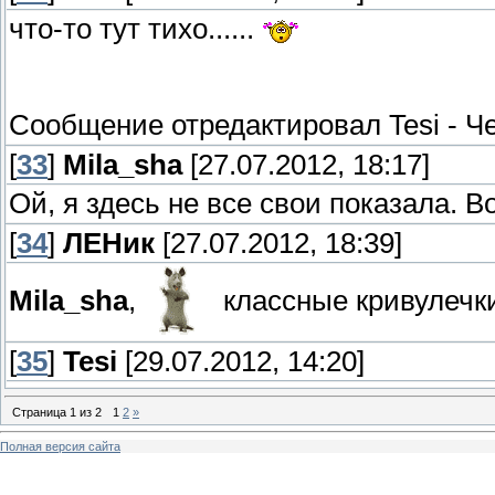
что-то тут тихо......
Сообщение отредактировал
Tesi
-
Че
[
33
]
Mila_sha
[27.07.2012, 18:17]
Ой, я здесь не все свои показала. 
[
34
]
ЛЕНик
[27.07.2012, 18:39]
Mila_sha
,
классные кривулечк
[
35
]
Tesi
[29.07.2012, 14:20]
Страница
1
из
2
1
2
»
Полная версия сайта