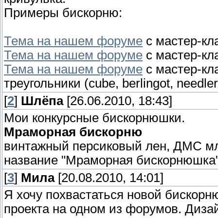
Примеры бискорню:
Тема на нашем форуме
с мастер-кл
Тема на нашем форуме
с мастер-кла
Тема на нашем форуме
с мастер-кла
треугольники (cube, berlingot, needlero
[
2
]
Шлёпа
[26.06.2010, 18:43]
Мои конкурсные бискорнюшки.
Мраморная бискорню
винтажный персиковый лен, ДМС мл
название "Мраморная бискорнюшка
[
3
]
Мила
[20.08.2010, 14:01]
Я хочу похвастаться новой бискорн
проекта на одном из форумов. Диза