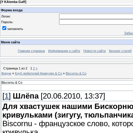
[
У KAtenka Gaff
]
Форма входа
Логин:
Пароль:
запомнить
Забыл
Меню сайта
Главная страница
Информация о сайте
Новости сайта
Каталог статей
Страница
1
из
2
1
2
»
Форум
»
Клуб любителей Кривулек & Co
»
Biscornu & Co
Biscornu & Co
[
1
]
Шлёпа
[20.06.2010, 13:37]
Для хвастушек нашими Бискорн
кривульками (зигугу, тюльпанчик
Biscornu - французское слово, котор
кривулька.