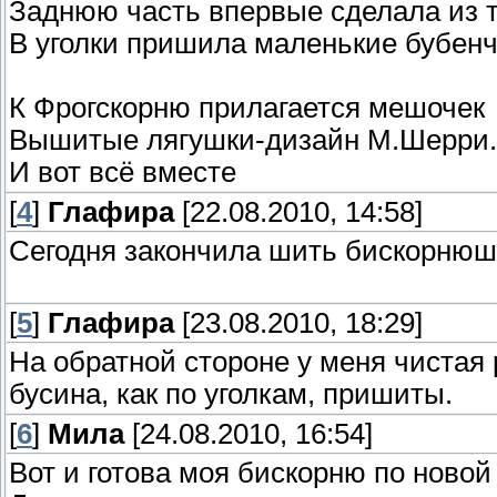
Заднюю часть впервые сделала из 
В уголки пришила маленькие бубенч
К Фрогскорню прилагается мешочек
Вышитые лягушки-дизайн М.Шерри.
И вот всё вместе
[
4
]
Глафира
[22.08.2010, 14:58]
Сегодня закончила шить бискорнюш
[
5
]
Глафира
[23.08.2010, 18:29]
На обратной стороне у меня чистая
бусина, как по уголкам, пришиты.
[
6
]
Мила
[24.08.2010, 16:54]
Вот и готова моя бискорню по ново