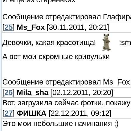
Сообщение отредактировал
Глафир
[
25
]
Ms_Fox
[30.11.2011, 20:21]
Девочки, какая красотища!
:sm
А вот мои скромные кривульки
Сообщение отредактировал
Ms_Fox
[
26
]
Mila_sha
[02.12.2011, 20:20]
Вот, загрузила сейчас фотки, покаж
[
27
]
ФИШКА
[22.12.2011, 09:12]
Это мои небольшие начинания ;)