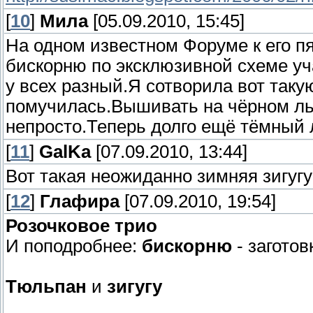
[
10
]
Мила
[05.09.2010, 15:45]
На одном известном Форуме к его 
бискорню по эксклюзивной схеме уч
у всех разный.Я сотворила вот таку
помучилась.Вышивать на чёрном ль
непросто.Теперь долго ещё тёмный л
[
11
]
GalKa
[07.09.2010, 13:44]
Вот такая неожиданно зимняя зигуг
[
12
]
Глафира
[07.09.2010, 19:54]
Розочковое трио
И поподробнее:
бискорню
- заготов
Тюльпан
и
зигугу