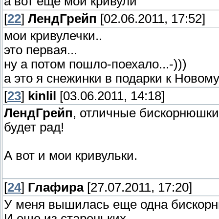
а вот еще мои кривули
[
22
]
ЛендГрейп
[02.06.2011, 17:52]
мои кривулечки..
это первая...
ну а потом пошло-поехало...-)))
а это я снежинки в подарки к Новому
[
23
]
kinlil
[03.06.2011, 14:18]
ЛендГрейп
, отличные бискорнюшки
будет рад!
А вот и мои кривульки.
[
24
]
Глафира
[27.07.2011, 17:20]
У меня вышилась еще одна бискорн
И еще из стареньких