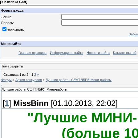
[
У KAtenka Gaff
]
Форма входа
Логин:
Пароль:
запомнить
Забыл
Меню сайта
Главная страница
Информация о сайте
Новости сайта
Каталог статей
Тема закрыта
Страница
1
из
2
1
2
»
Форум
»
Архив конкурсов
»
Лучшие работы СЕНТЯБРЯ Мини-работы
Лучшие работы СЕНТЯБРЯ Мини-работы
[
1
]
MissBinn
[01.10.2013, 22:02]
"Лучшие МИНИ
(больше 10