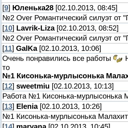
[
9
]
Юленька28
[02.10.2013, 08:45]
№2 Over Романтический силуэт от "
[
10
]
Lavrik-Liza
[02.10.2013, 08:52]
№2 Over Романтический силуэт от "
[
11
]
GalKa
[02.10.2013, 10:06]
Очень понравились все работы
Н
то
№1 Кисонька-мурлысонька Малах
[
12
]
sweetmiu
[02.10.2013, 10:13]
Работа №1 Кисонька-мурлысонька 
[
13
]
Elenia
[02.10.2013, 10:26]
№1 Кисонька-мурлысонька Малахит
[
14
]
maryana
[02.10.2013, 10:45]