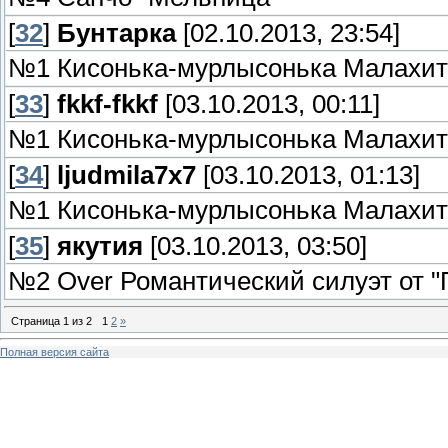
[
32
]
Бунтарка
[02.10.2013, 23:54]
№1 Кисонька-мурлысонька Малахит
[
33
]
fkkf-fkkf
[03.10.2013, 00:11]
№1 Кисонька-мурлысонька Малахит
[
34
]
ljudmila7x7
[03.10.2013, 01:13]
№1 Кисонька-мурлысонька Малахит
[
35
]
якутия
[03.10.2013, 03:50]
№2 Over Романтический силуэт от "
Страница
1
из
2
1
2
»
Полная версия сайта