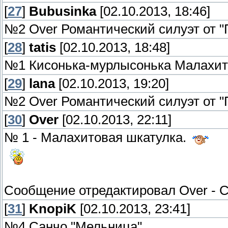
[
27
]
Bubusinka
[02.10.2013, 18:46]
№2 Over Романтический силуэт от "
[
28
]
tatis
[02.10.2013, 18:48]
№1 Кисонька-мурлысонька Малахит
[
29
]
lana
[02.10.2013, 19:20]
№2 Over Романтический силуэт от "
[
30
]
Over
[02.10.2013, 22:11]
№ 1 - Малахитовая шкатулка.
Сообщение отредактировал
Over
-
С
[
31
]
KnopiK
[02.10.2013, 23:41]
№4 Санчо "Мельница"