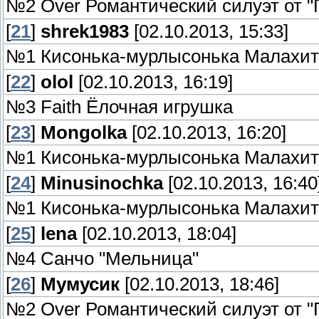
№2 Over Романтический силуэт от "
[
21
]
shrek1983
[02.10.2013, 15:33]
№1 Кисонька-мурлысонька Малахит
[
22
]
olol
[02.10.2013, 16:19]
№3 Faith Ёлочная игрушка
[
23
]
Mongolka
[02.10.2013, 16:20]
№1 Кисонька-мурлысонька Малахит
[
24
]
Minusinochka
[02.10.2013, 16:40
№1 Кисонька-мурлысонька Малахит
[
25
]
lena
[02.10.2013, 18:04]
№4 Санчо "Мельница"
[
26
]
Мумусик
[02.10.2013, 18:46]
№2 Over Романтический силуэт от "