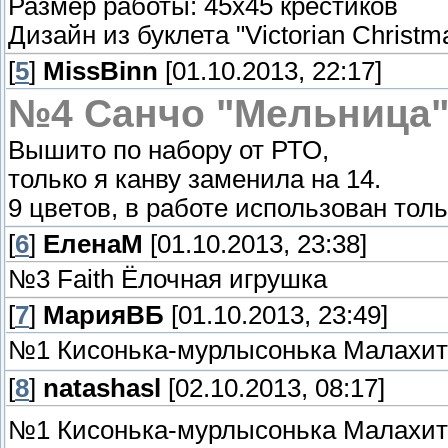
Размер работы: 45х45 крестиков
Дизайн из буклета "Victorian Chris
[
5
]
MissBinn
[01.10.2013, 22:17]
№4 Санчо "Мельница
Вышито по набору от РТО,
только я канву заменила на 14.
9 цветов, в работе использован тол
[
6
]
ЕленаМ
[01.10.2013, 23:38]
№3 Faith Ёлочная игрушка
[
7
]
МарияВБ
[01.10.2013, 23:49]
№1 Кисонька-мурлысонька Малахит
[
8
]
natashasl
[02.10.2013, 08:17]
№1 Кисонька-мурлысонька Малахит