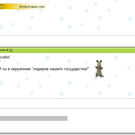
ение #
42
асибо!
 ты в окружении "лидеров нашего государства!"