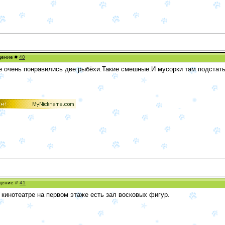
бщение #
40
е очень понравились две рыбёхи.Такие смешные.И мусорки там подстать.
бщение #
41
 кинотеатре на первом этаже есть зал восковых фигур.