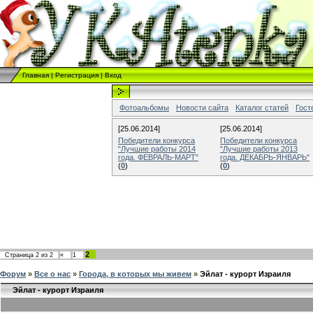
Главная
|
Регистрация
|
Вход
Фотоальбомы
Новости сайта
Каталог статей
Гост
[25.06.2014]
[25.06.2014]
Победители конкурса
Победители конкурса
"Лучшие работы 2014
"Лучшие работы 2013
года. ФЕВРАЛЬ-МАРТ"
года. ДЕКАБРЬ-ЯНВАРЬ"
(
0
)
(
0
)
2
Страница
2
из
2
«
1
Форум
»
Все о нас
»
Города, в которых мы живем
»
Эйлат - курорт Израиля
Эйлат - курорт Израиля