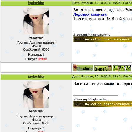
igolochka
Дата: Вторник, 12.10.2010, 15:35 | Соо
Вот я вернулась с отдыха в Эй
Ледовая комната.
Темпиратура там -15.В ней мне
zilbervarg-irina@rambler.ru
Академик
Группа: Администраторы
Ирина
Сообщений:
6506
Награды:
6
Статус:
Offline
igolochka
Дата: Вторник, 12.10.2010, 15:40 | Соо
Напитки там разливают в ледян
zilbervarg-irina@rambler.ru
Академик
Группа: Администраторы
Ирина
Сообщений:
6506
Награды:
6