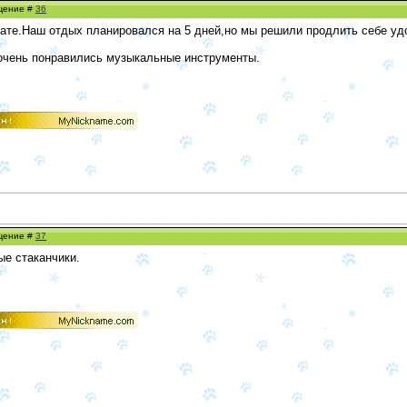
бщение #
36
лате.Наш отдых планировался на 5 дней,но мы решили продлить себе уд
 очень понравились музыкальные инструменты.
бщение #
37
ые стаканчики.