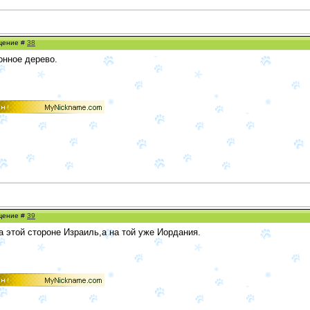
бщение #
38
онное дерево.
бщение #
39
а этой стороне Израиль,а на той уже Иордания.