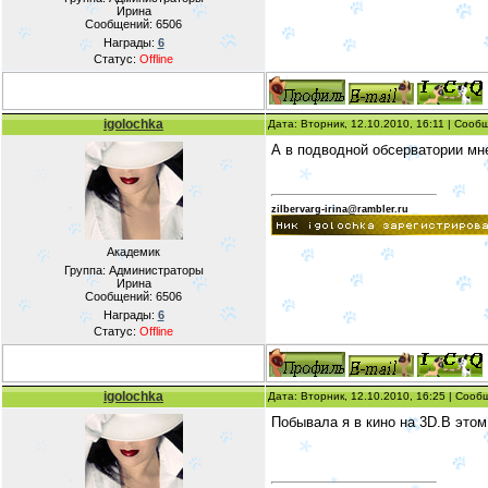
Ирина
Сообщений:
6506
Награды:
6
Статус:
Offline
igolochka
Дата: Вторник, 12.10.2010, 16:11 | Соо
А в подводной обсерватории мн
zilbervarg-irina@rambler.ru
Академик
Группа: Администраторы
Ирина
Сообщений:
6506
Награды:
6
Статус:
Offline
igolochka
Дата: Вторник, 12.10.2010, 16:25 | Соо
Побывала я в кино на 3D.В этом