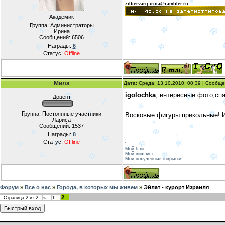
zilbervarg-irina@rambler.ru
Академик
Группа: Администраторы
Ирина
Сообщений:
6506
Награды:
6
Статус:
Offline
Мила
Дата: Среда, 13.10.2010, 00:39 | Сообщ
igolochka
, интересные фото,сп
Доцент
Группа: Постоянные участники
Восковые фигуры прикольные! И
Лариса
Сообщений:
1537
Награды:
8
Статус:
Offline
Мой блог
Мой вишлист
Мои полученные открытки.
Форум
»
Все о нас
»
Города, в которых мы живем
»
Эйлат - курорт Израиля
2
Страница
2
из
2
«
1