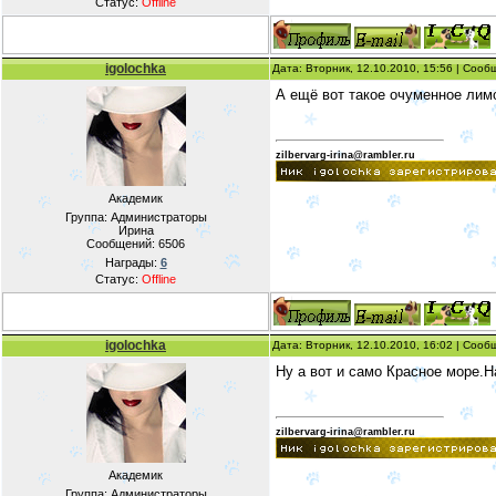
Статус:
Offline
igolochka
Дата: Вторник, 12.10.2010, 15:56 | Соо
А ещё вот такое очуменное лим
zilbervarg-irina@rambler.ru
Академик
Группа: Администраторы
Ирина
Сообщений:
6506
Награды:
6
Статус:
Offline
igolochka
Дата: Вторник, 12.10.2010, 16:02 | Соо
Ну а вот и само Красное море.Н
zilbervarg-irina@rambler.ru
Академик
Группа: Администраторы