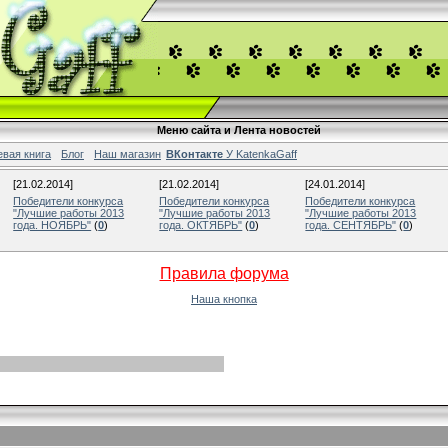
Меню сайта и Лента новостей
евая книга
Блог
Наш магазин
ВКонтакте
У KatenkaGaff
[21.02.2014]
[21.02.2014]
[24.01.2014]
Победители конкурса
Победители конкурса
Победители конкурса
"Лучшие работы 2013
"Лучшие работы 2013
"Лучшие работы 2013
года. НОЯБРЬ"
(
0
)
года. ОКТЯБРЬ"
(
0
)
года. СЕНТЯБРЬ"
(
0
)
Правила форума
Наша кнопка