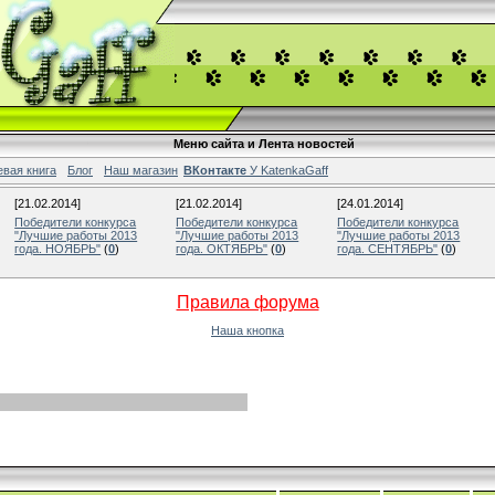
Меню сайта и Лента новостей
евая книга
Блог
Наш магазин
ВКонтакте
У KatenkaGaff
[21.02.2014]
[21.02.2014]
[24.01.2014]
Победители конкурса
Победители конкурса
Победители конкурса
"Лучшие работы 2013
"Лучшие работы 2013
"Лучшие работы 2013
года. НОЯБРЬ"
(
0
)
года. ОКТЯБРЬ"
(
0
)
года. СЕНТЯБРЬ"
(
0
)
Правила форума
Наша кнопка