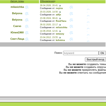
Автор темы
Обновления
↓
28.04.2026, 20:41
milasichka
Сообщение от:
neyiva
20.03.2026, 14:50
Belyona
Сообщение от:
adfjx
23.08.2024, 08:41
Belyona
Сообщение от:
ReedYana
28.02.2020, 22:17
Санчо
Сообщение от:
milasichka
14.06.2018, 12:41
Юлия1960
Сообщение от:
wetasey
23.04.2012, 23:55
Свет-Лица
Сообщение от:
kchmina
Поиск:
Вы
не можете
создавать темы
Вы
не можете
создавать опросы
Вы
не можете
прикреплять файлы
Вы
не можете
отвечать на сообщения