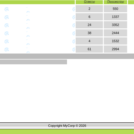
Ответы
Просмотры
2
550
6
1337
24
3352
38
2444
4
1532
61
2994
Copyright MyCorp © 2026