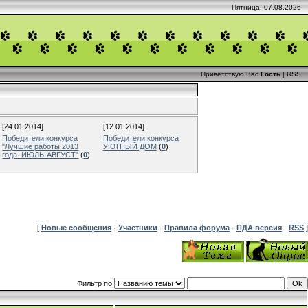
Пятница, 07.08.2026
Приветствую Вас
Гость
|
RSS
[24.01.2014]
[12.01.2014]
Победители конкурса
Победители конкурса
"Лучшие работы 2013
УЮТНЫЙ ДОМ
(
0
)
года. ИЮЛЬ-АВГУСТ"
(
0
)
[
Новые сообщения
·
Участники
·
Правила форума
·
ПДА версия
·
RSS
]
Фильтр по: