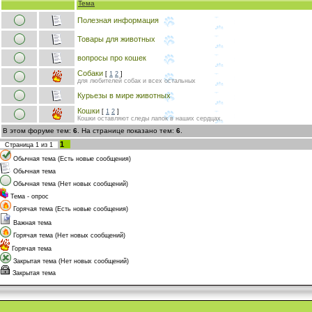
Тема
Полезная информация
Товары для животных
вопросы про кошек
Собаки
[
1
2
]
для любителей собак и всех остальных
Курьезы в мире животных
Кошки
[
1
2
]
Кошки оставляют следы лапок в наших сердцах.
В этом форуме тем:
6
. На странице показано тем:
6
.
1
Страница
1
из
1
Обычная тема (Есть новые сообщения)
Обычная тема
Обычная тема (Нет новых сообщений)
Тема - опрос
Горячая тема (Есть новые сообщения)
Важная тема
Горячая тема (Нет новых сообщений)
Горячая тема
Закрытая тема (Нет новых сообщений)
Закрытая тема