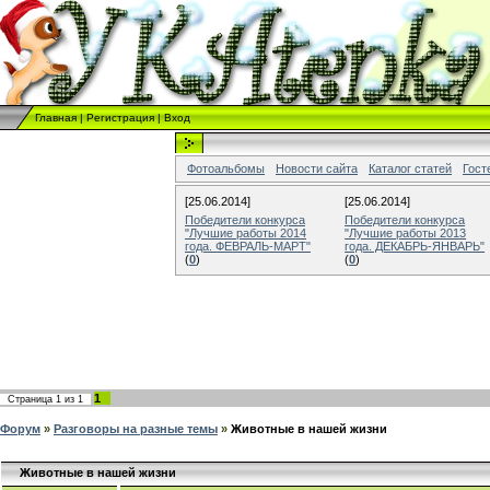
Главная
|
Регистрация
|
Вход
Фотоальбомы
Новости сайта
Каталог статей
Гост
[25.06.2014]
[25.06.2014]
Победители конкурса
Победители конкурса
"Лучшие работы 2014
"Лучшие работы 2013
года. ФЕВРАЛЬ-МАРТ"
года. ДЕКАБРЬ-ЯНВАРЬ"
(
0
)
(
0
)
1
Страница
1
из
1
Форум
»
Разговоры на разные темы
»
Животные в нашей жизни
Животные в нашей жизни