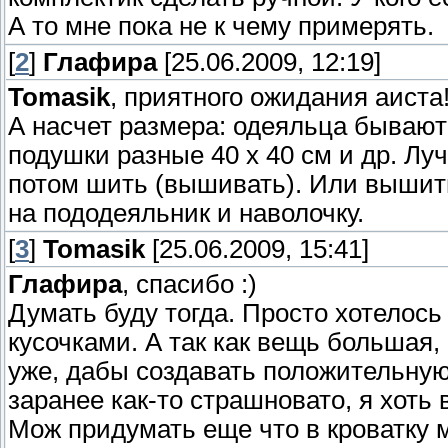
А то мне пока не к чему примерять.
[
2
]
Глафира
[25.06.2009, 12:19]
Tomasik
, приятного ожидания аиста
А насчет размера: одеяльца бывают
подушки разные 40 х 40 см и др. Лу
потом шить (вышивать). Или вышит
на пододеяльник и наволочку.
[
3
]
Tomasik
[25.06.2009, 15:41]
Глафира
, спасибо :)
Думать буду тогда. Просто хотелось
кусочками. А так как вещь большая,
уже, дабы создавать положительную 
заранее как-то страшновато, я хоть 
Мож придумать еще что в кроватку 