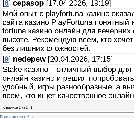
[
8
]
cepasop
[17.04.2026, 19:19]
Мой опыт с playfortuna казино ока
сайта казино PlayFortuna понятный
fortuna казино онлайн для вечерних 
высоте. Рекомендую всем, кто хочет
без лишних сложностей.
[
9
]
nedepew
[20.04.2026, 17:15]
Stake казино – отличный выбор для
онлайн казино и решил попробовать
удобный, игры разнообразные, а вы
всем, кто ищет качественное онлайн 
Страница
1
из
1
1
Полная версия сайта