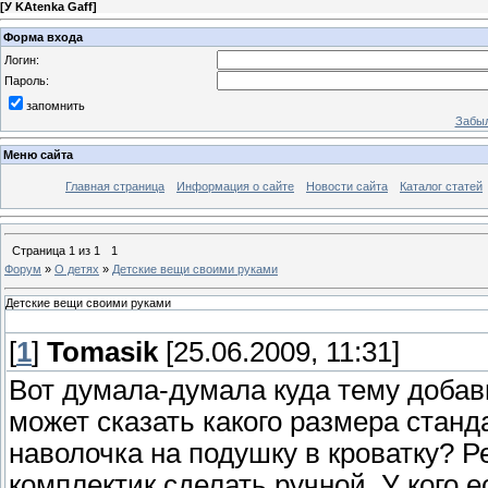
[
У KAtenka Gaff
]
Форма входа
Логин:
Пароль:
запомнить
Забыл
Меню сайта
Главная страница
Информация о сайте
Новости сайта
Каталог статей
Страница
1
из
1
1
Форум
»
О детях
»
Детские вещи своими руками
Детские вещи своими руками
[
1
]
Tomasik
[25.06.2009, 11:31]
Вот думала-думала куда тему добав
может сказать какого размера станд
наволочка на подушку в кроватку?
комплектик сделать ручной. У кого 