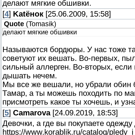
делают мягкие обшивки.
[
4
]
Katёнок
[25.06.2009, 15:58]
Quote
(
Tomasik
)
делают мягкие обшивки
Называются бордюры. У нас тоже т
советуют их вешать. Во-первых, пыл
сильный аллерген. Во-вторых, если 
дышать нечем.
Мы все же вешали, но убрали обин 
Тамар, а ты можешь походить по маг
присмотреть какое ты хочешь, и узна
[
5
]
Camarova
[24.09.2019, 18:53]
Девочки, а где вы покупаете одежду
https://www.korablik.ru/catalog/pledy