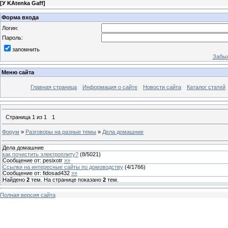
[
У KAtenka Gaff
]
Форма входа
Логин:
Пароль:
запомнить
Забыл
Меню сайта
Главная страница
Информация о сайте
Новости сайта
Каталог статей
Страница
1
из
1
1
Форум
»
Разговоры на разные темы
»
Дела домашние
Дела домашние
как почистить электроплиту?
(
8
/
5021
)
Сообщение от:
pesixotr
»»
Ссылки на интересные сайты по домоводству
(
4
/
1766
)
Сообщение от:
fidosad432
»»
Найдено
2
тем. На странице показано
2
тем.
Полная версия сайта