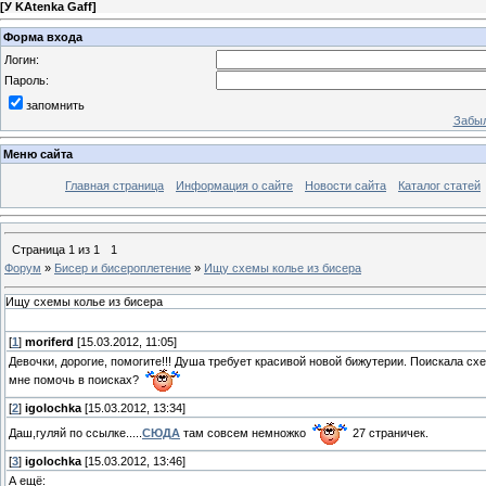
[
У KAtenka Gaff
]
Форма входа
Логин:
Пароль:
запомнить
Забыл
Меню сайта
Главная страница
Информация о сайте
Новости сайта
Каталог статей
Страница
1
из
1
1
Форум
»
Бисер и бисероплетение
»
Ищу схемы колье из бисера
Ищу схемы колье из бисера
[
1
]
moriferd
[15.03.2012, 11:05]
Девочки, дорогие, помогите!!! Душа требует красивой новой бижутерии. Поискала с
мне помочь в поисках?
[
2
]
igolochka
[15.03.2012, 13:34]
Даш,гуляй по ссылке.....
СЮДА
там совсем немножко
27 страничек.
[
3
]
igolochka
[15.03.2012, 13:46]
А ещё: