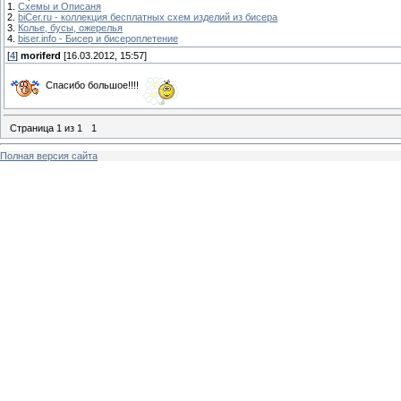
1.
Схемы и Описаня
2.
biCer.ru - коллекция бесплатных схем изделий из бисера
3.
Колье, бусы, ожерелья
4.
biser.info - Бисер и бисероплетение
[
4
]
moriferd
[16.03.2012, 15:57]
Спасибо большое!!!!
Страница
1
из
1
1
Полная версия сайта