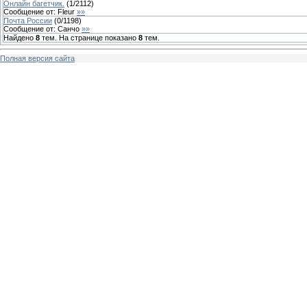
Онлайн багетчик.
(
1
/
2112
)
Сообщение от:
Fleur
»»
Почта России
(
0
/
1198
)
Сообщение от:
Санчо
»»
Найдено
8
тем. На странице показано
8
тем.
Полная версия сайта