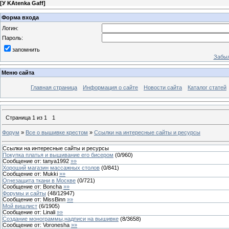
[
У KAtenka Gaff
]
Форма входа
Логин:
Пароль:
запомнить
Забыл
Меню сайта
Главная страница
Информация о сайте
Новости сайта
Каталог статей
Страница
1
из
1
1
Форум
»
Все о вышивке крестом
»
Ссылки на интересные сайты и ресурсы
Ссылки на интересные сайты и ресурсы
Покупка платья и вышивание его бисером
(
0
/
960
)
Сообщение от:
tanya1992
»»
Хороший магазин массажных столов
(
0
/
841
)
Сообщение от:
Mukki
»»
Огнезащита ткани в Москве
(
0
/
721
)
Сообщение от:
Boncha
»»
Форумы и сайты
(
48
/
12947
)
Сообщение от:
MissBinn
»»
Мой вишлист
(
6
/
1905
)
Сообщение от:
Linali
»»
Создание монограммы,надписи на вышивке
(
8
/
3658
)
Сообщение от:
Voronesha
»»