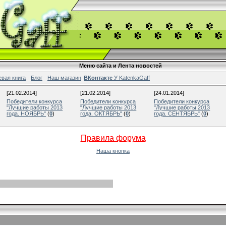
Меню сайта и Лента новостей
евая книга
Блог
Наш магазин
ВКонтакте
У KatenkaGaff
[21.02.2014]
[21.02.2014]
[24.01.2014]
Победители конкурса
Победители конкурса
Победители конкурса
"Лучшие работы 2013
"Лучшие работы 2013
"Лучшие работы 2013
года. НОЯБРЬ"
(
0
)
года. ОКТЯБРЬ"
(
0
)
года. СЕНТЯБРЬ"
(
0
)
Правила форума
Наша кнопка