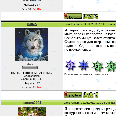
Сообщений:
243
Награды:
17
Статус:
Offline
Санчо
Дата: Пятница, 06.03.2009, 17:02 | Соо
Я стираю Лаской для деликатных
книге полезных советов): в по
несколько минут. Затем отжимаю
Самое гавное для стирки вышиво
садится. Сделать это очень прос
не промахнешься
Доцент
Группа: Постоянные участники
Если нельзя, но хочется - значит можно
Александра
Сообщений:
243
Награды:
17
Статус:
Offline
pantera2904
Дата: Среда, 18.05.2011, 19:13 | Сообщ
Я по профессии юрист и препод
контурные вышивки а там много