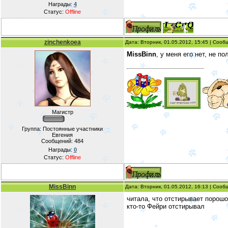
Награды:
4
Статус:
Offline
zinchenkoea
Дата: Вторник, 01.05.2012, 15:45 | Соо
MissBinn
, у меня его нет, не п
*
Магистр
Группа: Постоянные участники
Евгения
Сообщений:
484
Награды:
0
Статус:
Offline
MissBinn
Дата: Вторник, 01.05.2012, 16:13 | Соо
читала, что отстирывает порошо
кто-то Фейри отстирывал