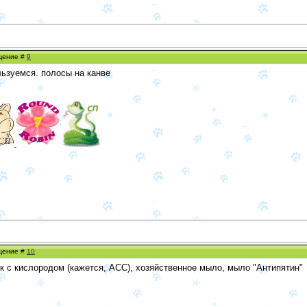
бщение #
9
ользуемся. полосы на канве
бщение #
10
к с кислородом (кажется, ACC), хозяйственное мыло, мыло "Антипятин"