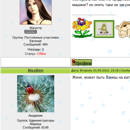
машине? но опять таки не засу
Магистр
*
Группа: Постоянные участники
Евгения
Сообщений:
484
Награды:
0
Статус:
Offline
MissBinn
Дата: Вторник, 01.05.2012, 15:16 | Соо
Женя, может быть Ваниш на ват
Академик
Группа: Администраторы
Марина
Сообщений:
8148