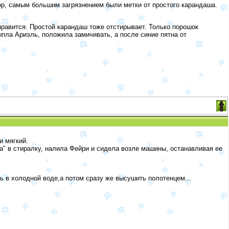
ор, самым большим загрязнением были метки от простого карандаша.
нравится. Простой карандаш тоже отстирывает. Только порошок
пла Ариэль, положила замичивать, а после синие пятна от
и мягкий.
а" в стиралку, налила Фейри и сидела возле машины, останавливая ее
ть в холодной воде,а потом сразу же высушить полотенцем...