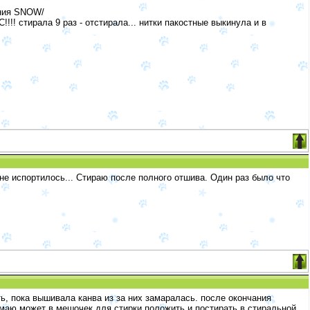
ания SNOW/
!!! стирала 9 раз - отстирала... нитки пакостные выкинула и в
 не испортилось... Стираю после полного отшива. Один раз было что
ь, пока вышивала канва из за них замаралась. после окончания
умаю может в мешочек для стирки положить и постирать в стиральной