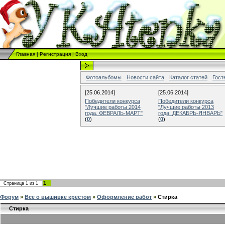
Главная
|
Регистрация
|
Вход
Фотоальбомы
Новости сайта
Каталог статей
Гост
[25.06.2014]
[25.06.2014]
Победители конкурса
Победители конкурса
"Лучшие работы 2014
"Лучшие работы 2013
года. ФЕВРАЛЬ-МАРТ"
года. ДЕКАБРЬ-ЯНВАРЬ"
(
0
)
(
0
)
1
Страница
1
из
1
Форум
»
Все о вышивке крестом
»
Оформление работ
»
Стирка
Стирка