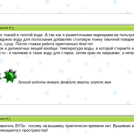
бщение #
4
 тканей в теплой воде. А так как я разметочными маркерами не пользую
следнюю воду для полоскания добавляю столовую ложку обычной поваре
, сушу. После глажки работа приятненько блестит.
к и деликатных вещей вообще: температура воды, в которой стираете и
то - я наливаю в тазик воду для стирки, затем кран не закрываю, а непр
Лучшие работы января, февраля, марта, апреля, мая
ение #
5
аватель ВУЗа - посему на вышивку практически времени нет. Вышиваю в
 незашитого пространства!