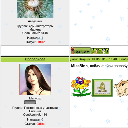
Академик
Группа: Администраторы
Марина
Сообщений:
8148
Награды:
4
Статус:
Offline
zinchenkoea
Дата: Вторник, 01.05.2012, 16:40 | Соо
MissBinn
, пойду фейри попробу
*
Магистр
Группа: Постоянные участники
Евгения
Сообщений:
484
Награды:
0
Статус:
Offline