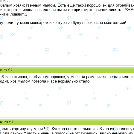
тшива
м белым хозяйственным мылом. Есть еще такой порошочек для отбелив
и которые я использовала при вышивке при стирке начали линять.. УЖАС!
нитки линяют...
ду соли.. у меня монохром и контурные будут прекрасно смотреться!
щение #
6
 обычно стираю, в обычном порошке, у меня ни разу ничего не слиняло и
одит, хоз.мылом потерла и все нормально стало.
бщение #
7
дарить картину а у меня ЧП! Купила новые пяльца и забыла их ополоснут
м для стирки Ушастый нянь, а полосы не отстирались, видно немного. д