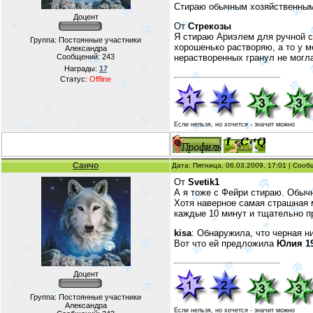
Стираю обычным хозяйственным 
Доцент
От
Стрекозы
Я стираю Ариэлем для ручной с
Группа: Постоянные участники
хорошенько растворяю, а то у 
Александра
нерастворенных гранул не могла
Сообщений:
243
Награды:
17
Статус:
Offline
Если нельзя, но хочется - значит можно
Санчо
Дата: Пятница, 06.03.2009, 17:01 | Соо
От
Svetik1
А я тоже с Фейри стираю. Обычн
Хотя наверное самая страшная м
каждые 10 минут и тщательно пр
kisa
: Обнаружила, что черная н
Вот что ей предложила
Юлия 1
Доцент
Группа: Постоянные участники
Александра
Если нельзя, но хочется - значит можно