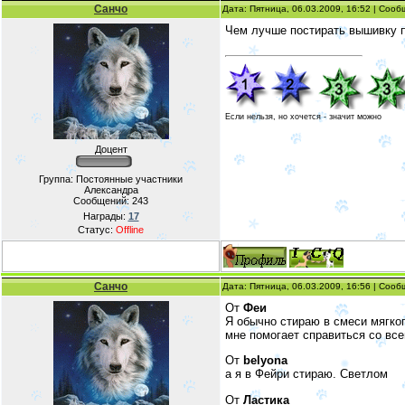
Санчо
Дата: Пятница, 06.03.2009, 16:52 | Соо
Чем лучше постирать вышивку 
Если нельзя, но хочется - значит можно
Доцент
Группа: Постоянные участники
Александра
Сообщений:
243
Награды:
17
Статус:
Offline
Санчо
Дата: Пятница, 06.03.2009, 16:56 | Соо
От
Феи
Я обычно стираю в смеси мягког
мне помогает справиться со все
От
belyona
а я в Фейри стираю. Светлом
От
Ластика