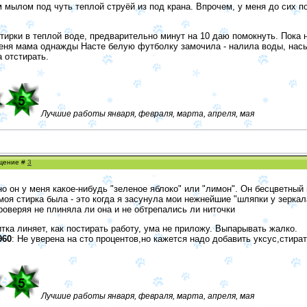
мылом под чуть теплой струёй из под крана. Впрочем, у меня до сих п
тирки в теплой воде, предварительно минут на 10 даю помокнуть. Пока 
меня мама однажды Насте белую футболку замочила - налила воды, насы
 отстирать.
Лучшие работы января, февраля, марта, апреля, мая
бщение #
3
о он у меня какое-нибудь "зеленое яблоко" или "лимон". Он бесцветный 
оя стирка была - это когда я засунула мои нежнейшие "шляпки у зеркал
оверяя не плиняла ли она и не обтрепались ли ниточки
итка линяет, как постирать работу, ума не приложу. Выпарывать жалко.
960
: Не уверена на сто процентов,но кажется надо добавить уксус,стира
Лучшие работы января, февраля, марта, апреля, мая