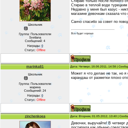
Стираю только после полного о
Стираю в теплой воде турецки
Недавно у меня был казус - никт
магазине девочкам сказала что 
Санчо спасибо за совет по пово
Школьник
Все будет хорошо
Группа: Пользователи
Svetlana
Сообщений:
4
Награды:
0
Статус:
Offline
marinka81
Дата: Четверг, 16.06.2011, 14:58 | Сооб
Может я что делаю не так, но я
Школьник
карандаш от разметки плохо отх
Группа: Пользователи
марина
Сообщений:
24
Награды:
0
Статус:
Offline
zinchenkoea
Дата: Вторник, 01.05.2012, 13:40 | Соо
Девочки, выручайте! В четверг 
постирала как обычно средство