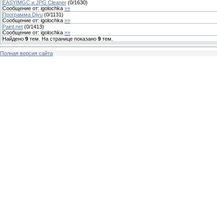
EASYIMGC и JPG Cleaner
(
0
/
1630
)
Сообщение от:
igolochka
»»
Программа Djvu
(
0
/
1131
)
Сообщение от:
igolochka
»»
Paint.net
(
0
/
1413
)
Сообщение от:
igolochka
»»
Найдено
9
тем. На странице показано
9
тем.
Полная версия сайта