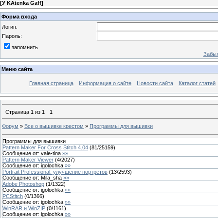
[
У KAtenka Gaff
]
Форма входа
Логин:
Пароль:
запомнить
Забыл
Меню сайта
Главная страница
Информация о сайте
Новости сайта
Каталог статей
Страница
1
из
1
1
Форум
»
Все о вышивке крестом
»
Программы для вышивки
Программы для вышивки
Pattern Maker For Cross Stitch 4.04
(
81
/
25159
)
Сообщение от:
vale-tina
»»
Pattern Maker Viewer
(
4
/
2027
)
Сообщение от:
igolochka
»»
Portrait Professional: улучшение портретов
(
13
/
2593
)
Сообщение от:
Mila_sha
»»
Adobe Photoshop
(
1
/
1322
)
Сообщение от:
igolochka
»»
PCStitch
(
0
/
1366
)
Сообщение от:
igolochka
»»
WinRAR и WinZIP
(
0
/
1161
)
Сообщение от:
igolochka
»»