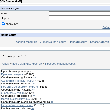
[
У KAtenka Gaff
]
Форма входа
Логин:
Пароль:
запомнить
Забыл
Меню сайта
Главная страница
Информация о сайте
Новости сайта
Каталог статей
Страница
1
из
1
1
Форум
»
Все о вышивке крестом
»
Просьбы о перенаборах
Просьбы о перенаборах
Правила раздела.
(
0
/
1186
)
Сообщение от:
igolochka
»»
Салфетки "Пряные травы"
(
7
/
2245
)
Сообщение от:
MissBinn
»»
Помогите со схемой по фото
(
3
/
1141
)
Сообщение от:
Глафира
»»
снова бегемотики
(
5
/
1123
)
Сообщение от:
igolochka
»»
мертика с бегемотиком
(
5
/
1116
)
Сообщение от:
кисонька-мурлысонька
»»
Перенабор схемы с фото
(
1
/
1529
)
Сообщение от:
mihovka
»»