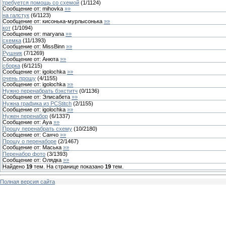
требуется помощь со схемой
(
1
/
1124
)
Сообщение от:
mihovka
»»
на галстук
(
6
/
1123
)
Сообщение от:
кисонька-мурлысонька
»»
кот
(
1
/
1094
)
Сообщение от:
maryana
»»
схемка
(
11
/
1393
)
Сообщение от:
MissBinn
»»
Рушник
(
7
/
1269
)
Сообщение от:
Анюта
»»
сборка
(
6
/
1215
)
Сообщение от:
igolochka
»»
очень прошу
(
4
/
1155
)
Сообщение от:
igolochka
»»
Нужно перенабрать бэкститч
(
0
/
1136
)
Сообщение от:
Элисабета
»»
Нужна графика из PCStitch
(
2
/
1155
)
Сообщение от:
igolochka
»»
Нужен перенабор
(
6
/
1337
)
Сообщение от:
Aya
»»
Прошу перенабрать схему
(
10
/
2180
)
Сообщение от:
Санчо
»»
Прошу о перенаборе
(
2
/
1467
)
Сообщение от:
Маська
»»
Перенабор фото
(
3
/
1393
)
Сообщение от:
Олядка
»»
Найдено
19
тем. На странице показано
19
тем.
Полная версия сайта