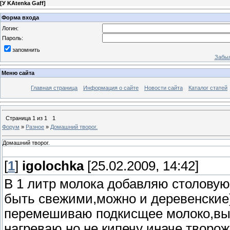
[
У KAtenka Gaff
]
Форма входа
Логин:
Пароль:
запомнить
Забыл
Меню сайта
Главная страница
Информация о сайте
Новости сайта
Каталог статей
Страница
1
из
1
1
Форум
»
Разное
»
Домашний творог.
Домашний творог.
[
1
]
igolochka
[25.02.2009, 14:42]
В 1 литр молока добавляю столову
быть свежими,можно и деревенские)
перемешиваю подкисщее молоко,выл
нагреваю,но не кипечу иначе творож