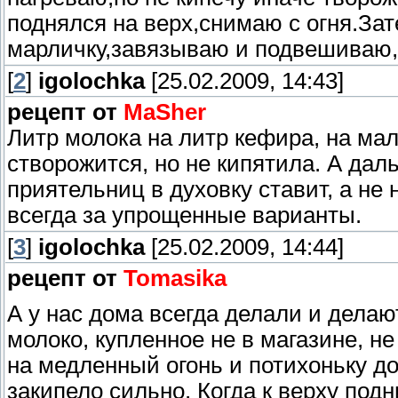
поднялся на верх,снимаю с огня.За
марличку,завязываю и подвешиваю,
[
2
]
igolochka
[25.02.2009, 14:43]
рецепт от
MaSher
Литр молока на литр кефира, на мал
створожится, но не кипятила. А дал
приятельниц в духовку ставит, а не 
всегда за упрощенные варианты.
[
3
]
igolochka
[25.02.2009, 14:44]
рецепт от
Tomasikа
А у нас дома всегда делали и делают
молоко, купленное не в магазине, не
на медленный огонь и потихоньку д
закипело сильно. Когда к верху под