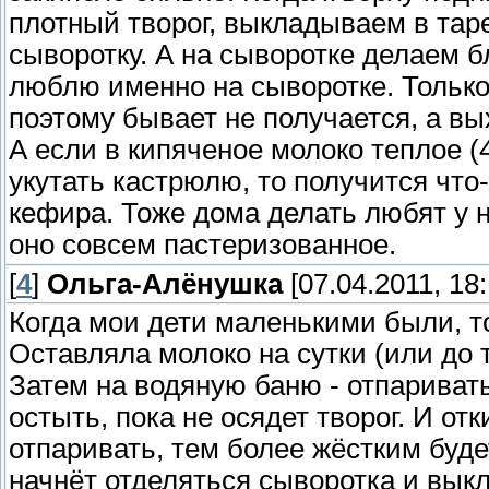
плотный творог, выкладываем в тар
сыворотку. А на сыворотке делаем б
люблю именно на сыворотке. Только
поэтому бывает не получается, а вы
А если в кипяченое молоко теплое (
укутать кастрюлю, то получится что
кефира. Тоже дома делать любят у н
оно совсем пастеризованное.
[
4
]
Ольга-Алёнушка
[07.04.2011, 18:
Когда мои дети маленькими были, 
Оставляла молоко на сутки (или до т
Затем на водяную баню - отпаривать
остыть, пока не осядет творог. И о
отпаривать, тем более жёстким будет
начнёт отделяться сыворотка и вы