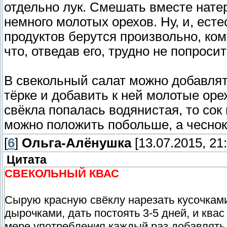
отдельно лук. Смешать вместе натер
немного молотых орехов. Ну, и, ест
продуктов берутся произвольно, ком
что, отведав его, трудно не попроси
В свекольный салат можно добавлять
тёрке и добавить к ней молотые оре
свёкла попалась водянистая, то сок 
можно положить побольше, а чеснока
[
6
]
Ольга-Алёнушка
[13.07.2015, 21:
Цитата
СВЕКОЛЬНЫЙ КВАС
Сырую красную свёклу нарезать кусочками
дырочками, дать постоять 3-5 дней, и ква
мере употребления каждый раз добавлять в