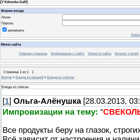
[
У KAtenka Gaff
]
Форма входа
Логин:
Пароль:
запомнить
Забыл
Меню сайта
Главная страница
Информация о сайте
Новости сайта
Каталог статей
Страница
1
из
1
1
Форум
»
Блюда из овощей
»
Блюда из свёклы
Блюда из свёклы
[
1
]
Ольга-Алёнушка
[28.03.2013, 03:
Импровизации на тему:
"
СВЕКОЛ
Все продукты беру на глазок, строги
Всё зависит от настроения и нали