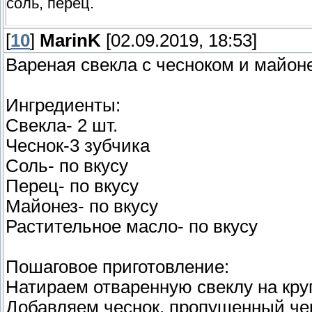
соль, перец.
[
Сваренную или испеченную свёклу очистить
10
]
MarinK
[02.09.2019, 18:53]
растительном масле. Овощи смешать, доба
Вареная свекла с чесноком и майон
перец и тушить до готовности.
Ингредиенты:
http://www.krasotulya.ru/
Свекла- 2 шт.
Чеснок-3 зубчика
Соль- по вкусу
Перец- по вкусу
Майонез- по вкусу
Растительное масло- по вкусу
Пошаговое приготовление:
Натираем отваренную свеклу на кру
Добавляем чеснок, пропущенный чер