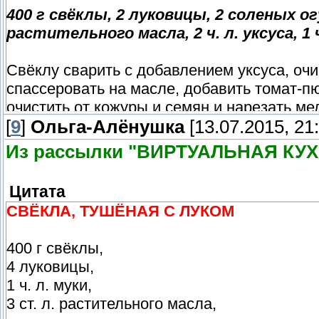
400 г свёклы, 2 луковицы, 2 соленых ог
растительного масла, 2 ч. л. уксуса, 1 ч
Свёклу сварить с добавлением уксуса, очи
спассеровать на масле, добавить томат-п
очистить от кожуры и семян и нарезать ме
[
Все овощи смешать, потушить, охладить, 
9
]
Ольга-Алёнушка
[13.07.2015, 21:
Из рассылки "ВИРТУАЛЬНАЯ КУХ
Цитата
СВЁКЛА, ТУШЁНАЯ С ЛУКОМ
400 г свёклы,
4 луковицы,
1 ч. л. муки,
3 ст. л. растительного масла,