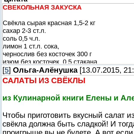
СВЕКОЛЬНАЯ ЗАКУСКА
Свёкла сырая красная 1,5-2 кг
сахар 2-3 ст.л.
соль 0,5 ч.л.
лимон 1 ст.л. сока,
чернослив без косточек 300 г
изюм без косточек. 0,5 стакана
[
масло оливковое
5
]
Ольга-Алёнушка
[13.07.2015, 21:
3-4 ст. л. корки апельсиновые или лимонные
САЛАТЫ ИЗ СВЁКЛЫ
Свёклу вымыть, очистить, натереть на ме
из Кулинарной книги Елены и Ал
объёмом 4-5 литров. По поверхности расп
солью, сбрызнуть лимонным соком. Залить 
Чтобы приготовить вкусный салат из
добавить в кастрюлю промытый крупно на
свёкла должна быть сладкой! И тогда
медленном огне. За 3-5 минут до окончан
поставить в холодильник. Подавать изюм.
проигрыше вы не будете. А вот если 