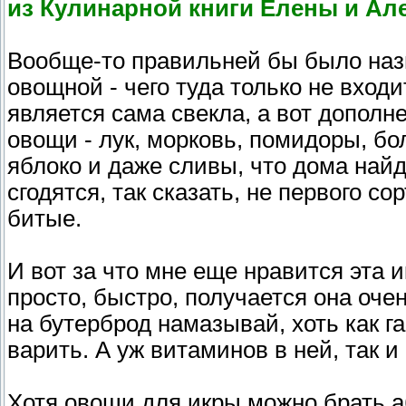
из Кулинарной книги Елены и Ал
добавить в неё несколько листочков мяты и
минут на медленном огне. Затем смешать 
Вообще-то правильней бы было назва
подачей на стол охладить и украсить зеле
овощной - чего туда только не вход
является сама свекла, а вот дополн
овощи - лук, морковь, помидоры, бол
яблоко и даже сливы, что дома найд
сгодятся, так сказать, не первого со
битые.
И вот за что мне еще нравится эта ик
просто, быстро, получается она оче
на бутерброд намазывай, хоть как г
варить. А уж витаминов в ней, так и
Хотя овощи для икры можно брать 