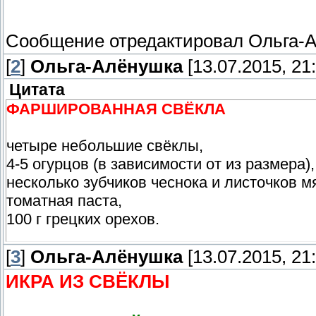
Сообщение отредактировал
Ольга-
[
2
]
Ольга-Алёнушка
[13.07.2015, 21:
Цитата
ФАРШИРОВАННАЯ СВЁКЛА
четыре небольшие свёклы,
4-5 огурцов (в зависимости от из размера),
несколько зубчиков чеснока и листочков м
томатная паста,
100 г грецких орехов.
[
Сварить свёклу, аккуратно очистить её, ра
3
]
Ольга-Алёнушка
[13.07.2015, 21:
получилось подобие чашечки). Огурцы поте
ИКРА ИЗ СВЁКЛЫ
пропущенные через чеснодавку несколько 
сковородке грецкие орехи. Далее выложит