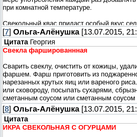
при комнатной температуре.
Свекольный квас придаст особый вкус селё
[
затем слить. Капуста приобретет своеобра
7
]
Ольга-Алёнушка
[13.07.2015, 21:
слегка отжать, залить квасом, сверху пос
Цитата
Георгия
чеснока и полить подсолнечным маслом.
Свекла фаршированнная
Свекольный квас можно использовать для
Сварить свеклу, очистить от кожицы, удал
фаршем. Фарш приготовить из поджаренной
нарезанных крутых яиц или вареного риса
или сковороду, посыпать сухарями, сбрызн
сметанным соусом или сметанным соусом 
[
8
]
Ольга-Алёнушка
[13.07.2015, 21:
Цитата
ИКРА СВЕКОЛЬНАЯ С ОГУРЦАМИ