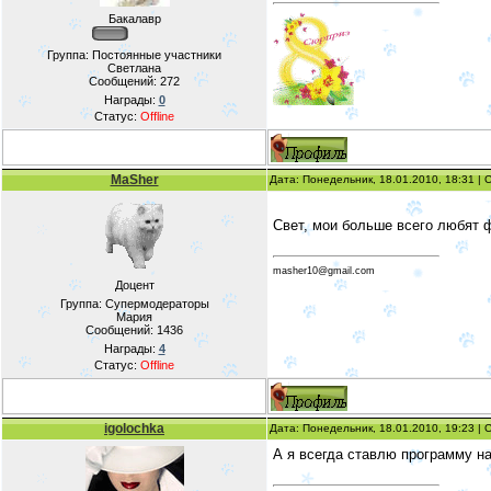
Бакалавр
Группа: Постоянные участники
Светлана
Сообщений:
272
Награды:
0
Статус:
Offline
MaSher
Дата: Понедельник, 18.01.2010, 18:31 |
Свет, мои больше всего любят фр
masher10@gmail.com
Доцент
Группа: Супермодераторы
Мария
Сообщений:
1436
Награды:
4
Статус:
Offline
igolochka
Дата: Понедельник, 18.01.2010, 19:23 |
А я всегда ставлю программу н