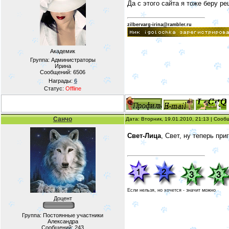
Да с этого сайта я тоже беру рец
zilbervarg-irina@rambler.ru
Академик
Группа: Администраторы
Ирина
Сообщений:
6506
Награды:
6
Статус:
Offline
Санчо
Дата: Вторник, 19.01.2010, 21:13 | Соо
Свет-Лица
, Свет, ну теперь пр
Если нельзя, но хочется - значит можно
Доцент
Группа: Постоянные участники
Александра
Сообщений:
243