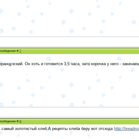
 Сообщение #
7
анцузский. Он хоть и готовится 3,5 часа, зато корочка у него - закачаеш
 Сообщение #
8
а самый золотистый хлеб.А рецепты хлеба беру вот отсюда
http://breadma