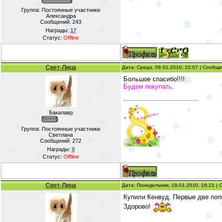
Группа: Постоянные участники
Александра
Сообщений:
243
Награды:
17
Статус:
Offline
Свет-Лица
Дата: Среда, 06.01.2010, 22:07 | Сообщ
Большое спасибо!!!!
Будем покупать.
Бакалавр
Группа: Постоянные участники
Светлана
Сообщений:
272
Награды:
0
Статус:
Offline
Свет-Лица
Дата: Понедельник, 18.01.2010, 16:21 |
Купили Кенвуд. Первые две поп
Здорово!