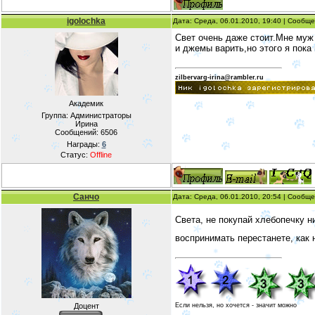
igolochka
Дата: Среда, 06.01.2010, 19:40 | Сообщ
Свет очень даже стоит.Мне муж
и джемы варить,но этого я пока
zilbervarg-irina@rambler.ru
Академик
Группа: Администраторы
Ирина
Сообщений:
6506
Награды:
6
Статус:
Offline
Санчо
Дата: Среда, 06.01.2010, 20:54 | Сообщ
Света, не покупай хлебопечку н
воспринимать перестанете, как
Если нельзя, но хочется - значит можно
Доцент