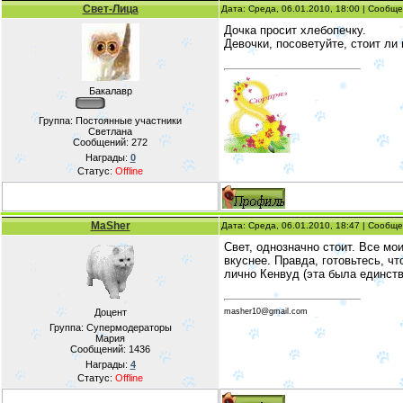
Свет-Лица
Дата: Среда, 06.01.2010, 18:00 | Сообщ
Дочка просит хлебопечку.
Девочки, посоветуйте, стоит ли
Бакалавр
Группа: Постоянные участники
Светлана
Сообщений:
272
Награды:
0
Статус:
Offline
MaSher
Дата: Среда, 06.01.2010, 18:47 | Сообщ
Свет, однозначно стоит. Все мо
вкуснее. Правда, готовьтесь, ч
лично Кенвуд (эта была единств
masher10@gmail.com
Доцент
Группа: Супермодераторы
Мария
Сообщений:
1436
Награды:
4
Статус:
Offline