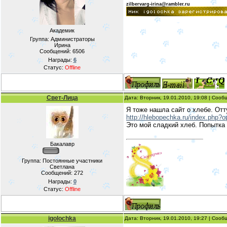
zilbervarg-irina@rambler.ru
Академик
Группа: Администраторы
Ирина
Сообщений:
6506
Награды:
6
Статус:
Offline
Свет-Лица
Дата: Вторник, 19.01.2010, 19:08 | Соо
Я тоже нашла сайт о хлебе. Отт
http://hlebopechka.ru/index.php
Это мой сладкий хлеб. Попытка
Бакалавр
Группа: Постоянные участники
Светлана
Сообщений:
272
Награды:
0
Статус:
Offline
igolochka
Дата: Вторник, 19.01.2010, 19:27 | Соо