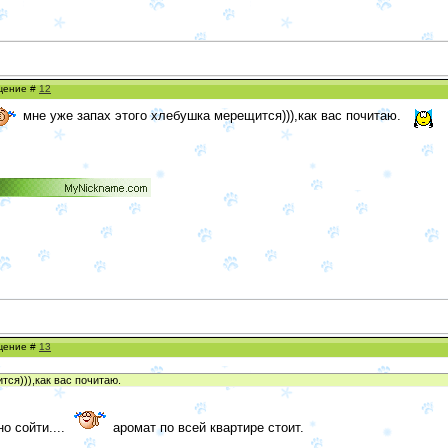
бщение #
12
мне уже запах этого хлебушка мерещится))),как вас почитаю.
бщение #
13
ся))),как вас почитаю.
о сойти....
аромат по всей квартире стоит.