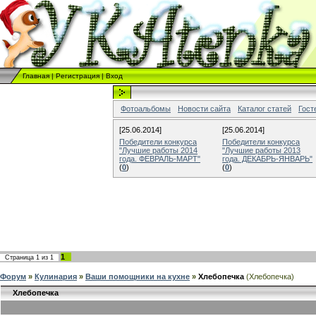
Главная
|
Регистрация
|
Вход
Фотоальбомы
Новости сайта
Каталог статей
Гост
[25.06.2014]
[25.06.2014]
Победители конкурса
Победители конкурса
"Лучшие работы 2014
"Лучшие работы 2013
года. ФЕВРАЛЬ-МАРТ"
года. ДЕКАБРЬ-ЯНВАРЬ"
(
0
)
(
0
)
1
Страница
1
из
1
Форум
»
Кулинария
»
Ваши помощники на кухне
»
Хлебопечка
(Хлебопечка)
Хлебопечка