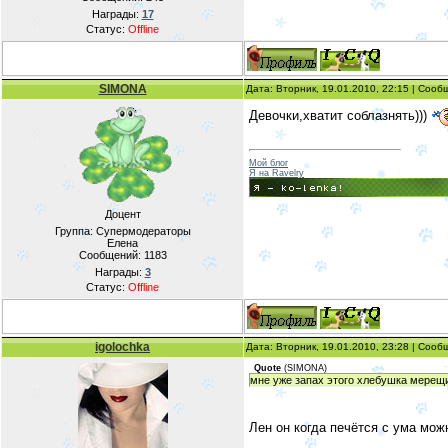
Награды:
17
Статус:
Offline
SIMONA
Дата: Вторник, 19.01.2010, 22:15 | Соо
Девочки,хватит соблазнять)))
Мой блог
Я на Ravelry
Доцент
Группа: Супермодераторы
Елена
Сообщений:
1183
Награды:
3
Статус:
Offline
igolochka
Дата: Вторник, 19.01.2010, 23:28 | Соо
Quote
(
SIMONA
)
мне уже запах этого хлебушка мерещит
Лен он когда печётся с ума можн