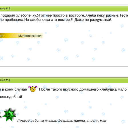
ение #
3
 подарил хлебопечку.Я от неё просто в восторге.Хлеба пеку разные.Тес
 не пробовала.Но хлебопечка это восторг!!!Даже не раздумывай.
ение #
4
и в коем случае
После такого вкусного домашнего хлебушка мало т
 несъедобный
Лучшие работы января, февраля, марта, апреля, мая