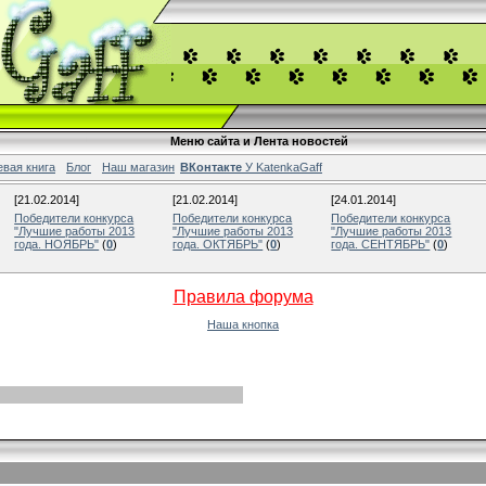
Меню сайта и Лента новостей
евая книга
Блог
Наш магазин
ВКонтакте
У KatenkaGaff
[21.02.2014]
[21.02.2014]
[24.01.2014]
Победители конкурса
Победители конкурса
Победители конкурса
"Лучшие работы 2013
"Лучшие работы 2013
"Лучшие работы 2013
года. НОЯБРЬ"
(
0
)
года. ОКТЯБРЬ"
(
0
)
года. СЕНТЯБРЬ"
(
0
)
Правила форума
Наша кнопка