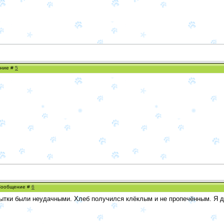
ение #
5
 Сообщение #
6
ытки были неудачными. Хлеб получился клёклым и не пропечённым. Я д