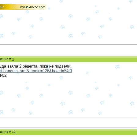
бщение #
9
уда взяла 2 рецепта, пока не подвели.
?option=com_smf&Itemid=126&board=54.0
 №2.
бщение #
10