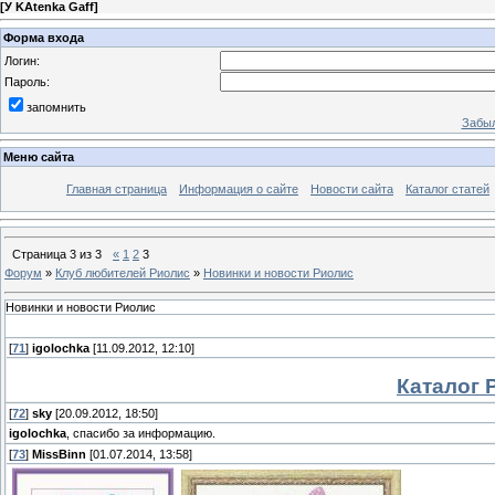
[
У KAtenka Gaff
]
Форма входа
Логин:
Пароль:
запомнить
Забыл
Меню сайта
Главная страница
Информация о сайте
Новости сайта
Каталог статей
Страница
3
из
3
«
1
2
3
Форум
»
Клуб любителей Риолис
»
Новинки и новости Риолис
Новинки и новости Риолис
[
71
]
igolochka
[11.09.2012, 12:10]
Каталог 
[
72
]
sky
[20.09.2012, 18:50]
igolochka
, спасибо за информацию.
[
73
]
MissBinn
[01.07.2014, 13:58]