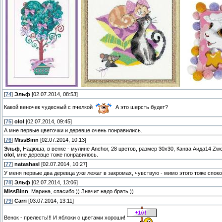
[
74
]
Эльф
[02.07.2014, 08:53]
Какой веночек чудесный с пчелкой
А это шерсть будет?
[
75
]
olol
[02.07.2014, 09:45]
А мне первые цветочки и деревце очень понравились.
[
76
]
MissBinn
[02.07.2014, 10:13]
Эльф
, Надюша, в венке - мулине Anchor, 28 цветов, размер 30х30, Канва Аида14 Zwei
olol
, мне деревце тоже понравилось.
[
77
]
natashasl
[02.07.2014, 10:27]
У меня первые два деревца уже лежат в закромах, чувствую - мимо этого тоже спокой
[
78
]
Эльф
[02.07.2014, 13:06]
MissBinn
, Марина, спасибо )) Значит надо брать ))
[
79
]
Carri
[03.07.2014, 13:11]
Венок - прелесть!!! И яблоки с цветами хороши!