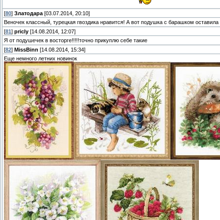
[
80
]
Златодара
[03.07.2014, 20:10]
Веночек классный, турецкая гвоздика нравится! А вот подушка с барашком оставила
[
81
]
pricly
[14.08.2014, 12:07]
Я от подушечек в восторге!!!!!точно прикуплю себе такие
[
82
]
MissBinn
[14.08.2014, 15:34]
Еще немного летних новинок