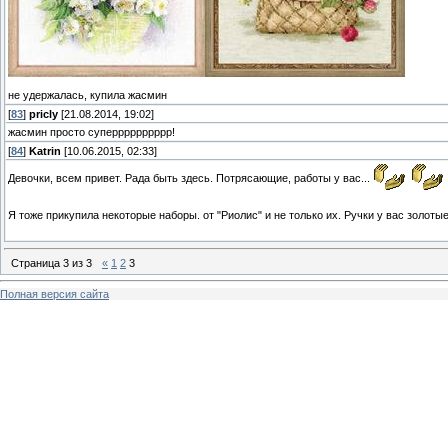
не удержалась, купила жасмин
[
83
]
pricly
[21.08.2014, 19:02]
жасмин просто суперррррррррр!
[
84
]
Katrin
[10.06.2015, 02:33]
Девочки, всем привет. Рада быть здесь. Потрясающие, работы у вас...
Я тоже прикупила некоторые наборы. от "Риолис" и не только их. Ручки у вас золоты
Страница
3
из
3
«
1
2
3
Полная версия сайта