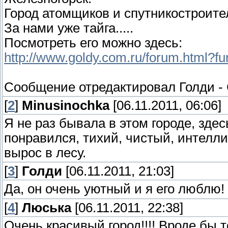
Город атомщиков и спутникостроите
За нами уже тайга.....
Посмотреть его можно здесь:
http://www.goldy.com.ru/forum.html?
Сообщение отредактировал
Голди
-
[
2
]
Minusinochka
[06.11.2011, 06:06]
Я не раз бывала в этом городе, зде
понравился, тихий, чистый, интеллиг
вырос в лесу.
[
3
]
Голди
[06.11.2011, 21:03]
Да, он очень уютный и я его люблю!
[
4
]
Люська
[06.11.2011, 22:38]
Очень красивый город!!!! Вроде бы 