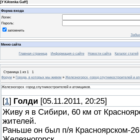
[
У KAtenka Gaff
]
Форма входа
Логин:
Пароль:
запомнить
Забыл
Меню сайта
Главная страница
Информация о сайте
Новости сайта
Каталог статей
Страница
1
из
1
1
Форум
»
Города, в которых мы живем
»
Железногорск -город спутникостроителей и а
Железногорск -город спутникостроителей и атомщиков.
[
1
]
Голди
[05.11.2011, 20:25]
Живу я в Сибири, 60 км от Краснояр
жителей.
Раньше он был п/я Красноярском-26
Железногорск.