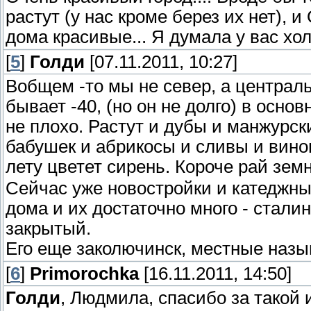
растут (у нас кроме берез их нет), 
дома красивые... Я думала у вас хол
[
5
]
Голди
[07.11.2011, 10:27]
Вобщем -то мы не север, а централь
бывает -40, (но он не долго) в основ
не плохо. Растут и дубы и манжурски
бабушек и абрикосы и сливы и вино
лету цветет сирень. Короче рай зе
Сейчас уже новостройки и катеджные
дома и их достаточно много - сталин
закрытый.
Его еще заколючинск, местные наз
[
6
]
Primorochka
[16.11.2011, 14:50]
Голди
, Людмила, спасибо за такой