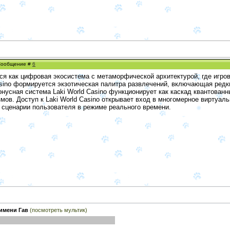
 Сообщение #
6
тся как цифровая экосистема с метаморфической архитектурой, где игр
Casino формируется экзотическая палитра развлечений, включающая ред
онусная система Laki World Casino функционирует как каскад квантова
ов. Доступ к Laki World Casino открывает вход в многомерное виртуальн
сценарии пользователя в режиме реального времени.
 имени Гав
(посмотреть мультик)