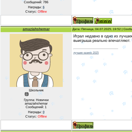
Сообщений:
786
Награды:
6
Статус:
Offline
amaziahshemar
Дата: Пятница, 04.07.2025, 19:52 | Соо
Играл недавно в одно из лучши
выигрыша реально впечатляют. 
лучшие казино 2025
Школьник
Группа: Новички
amaziahshemar
Сообщений:
1
Награды:
0
Статус:
Offline