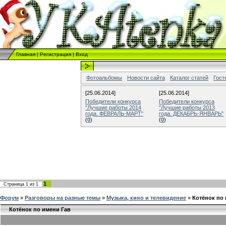
Главная
|
Регистрация
|
Вход
Фотоальбомы
Новости сайта
Каталог статей
Гост
[25.06.2014]
[25.06.2014]
Победители конкурса
Победители конкурса
"Лучшие работы 2014
"Лучшие работы 2013
года. ФЕВРАЛЬ-МАРТ"
года. ДЕКАБРЬ-ЯНВАРЬ"
(
0
)
(
0
)
1
Страница
1
из
1
Форум
»
Разговоры на разные темы
»
Музыка, кино и телевидение
»
Котёнок по
Котёнок по имени Гав