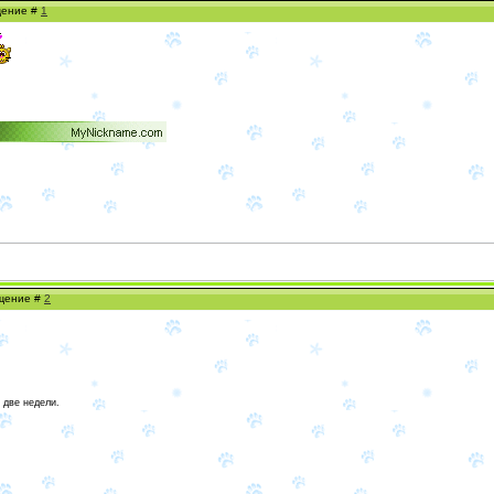
бщение #
1
бщение #
2
 две недели.