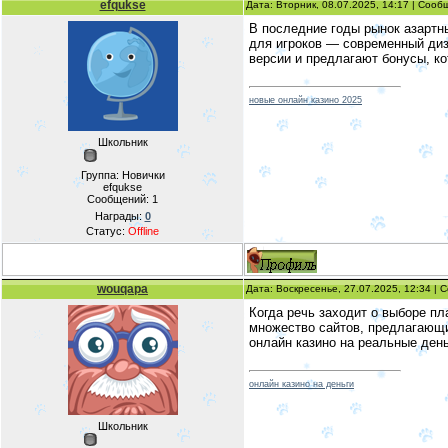
efqukse
Дата: Вторник, 08.07.2025, 14:17 | Соо
В последние годы рынок азартн
для игроков — современный диз
версии и предлагают бонусы, к
новые онлайн казино 2025
Школьник
Группа: Новички
efqukse
Сообщений:
1
Награды:
0
Статус:
Offline
wouqapa
Дата: Воскресенье, 27.07.2025, 12:34 |
Когда речь заходит о выборе п
множество сайтов, предлагающих
онлайн казино на реальные ден
онлайн казино на деньги
Школьник