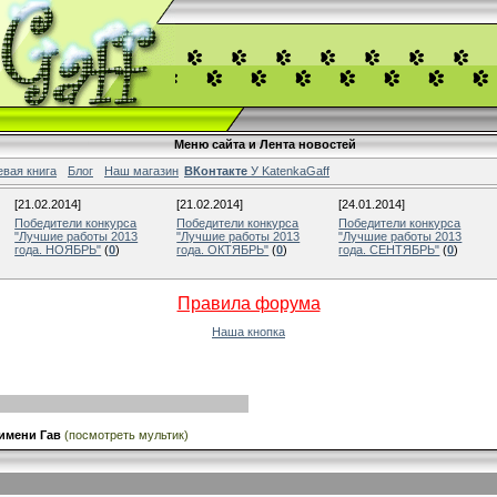
Меню сайта и Лента новостей
евая книга
Блог
Наш магазин
ВКонтакте
У KatenkaGaff
[21.02.2014]
[21.02.2014]
[24.01.2014]
Победители конкурса
Победители конкурса
Победители конкурса
"Лучшие работы 2013
"Лучшие работы 2013
"Лучшие работы 2013
года. НОЯБРЬ"
(
0
)
года. ОКТЯБРЬ"
(
0
)
года. СЕНТЯБРЬ"
(
0
)
Правила форума
Наша кнопка
 имени Гав
(посмотреть мультик)