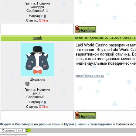
Группа: Новички
wouqapa
Сообщений:
1
Награды:
0
Статус:
Offline
potub
Дата: Понедельник, 27.04.2026, 20:41 |
Laki World Casino разворачивае
паттернов. Внутри Laki World 
вариативной логикой отклика. Б
скрытых активационных механизм
индивидуальные поведенческие 
https://bogatir-shop.ru/
Школьник
Группа: Новички
potub
Сообщений:
1
Награды:
0
Статус:
Offline
Форум
»
Разговоры на разные темы
»
Музыка, кино и телевидение
»
Котёнок по
1
Страница
1
из
1