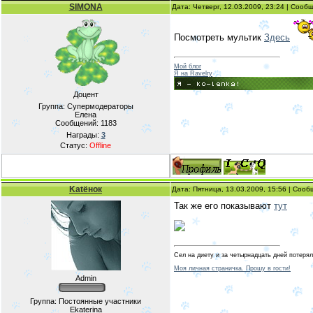
SIMONA
Дата: Четверг, 12.03.2009, 23:24 | Соо
Посмотреть мультик
Здесь
Мой блог
Я на Ravelry
Доцент
Группа: Супермодераторы
Елена
Сообщений:
1183
Награды:
3
Статус:
Offline
Katёнок
Дата: Пятница, 13.03.2009, 15:56 | Соо
Так же его показывают
тут
Сел на диету и за четырнадцать дней потерял
Моя личная страничка. Прошу в гости!
Admin
Группа: Постоянные участники
Ekaterina