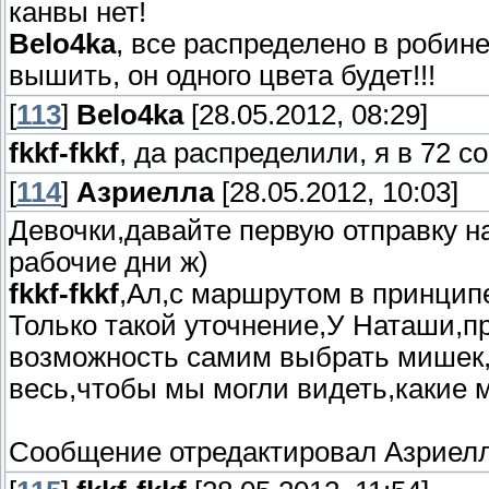
канвы нет!
Belo4ka
, все распределено в робин
вышить, он одного цвета будет!!!
[
113
]
Belo4ka
[28.05.2012, 08:29]
fkkf-fkkf
, да распределили, я в 72 с
[
114
]
Азриелла
[28.05.2012, 10:03]
Девочки,давайте первую отправку на
рабочие дни ж)
fkkf-fkkf
,Ал,с маршрутом в принципе
Только такой уточнение,У Наташи,пр
возможность самим выбрать мишек,
весь,чтобы мы могли видеть,какие
Сообщение отредактировал
Азриел