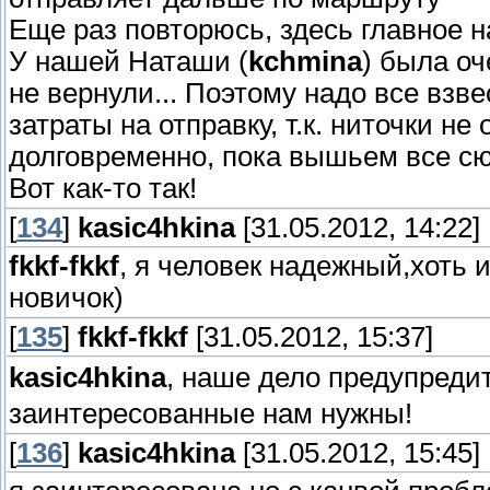
Еще раз повторюсь, здесь главное н
У нашей Наташи (
kchmina
) была оч
не вернули... Поэтому надо все взве
затраты на отправку, т.к. ниточки не
долговременно, пока вышьем все сю
Вот как-то так!
[
134
]
kasic4hkina
[31.05.2012, 14:22]
fkkf-fkkf
, я человек надежный,хоть 
новичок)
[
135
]
fkkf-fkkf
[31.05.2012, 15:37]
kasic4hkina
, наше дело предупреди
заинтересованные нам нужны!
[
136
]
kasic4hkina
[31.05.2012, 15:45]