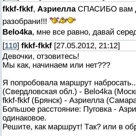
fkkf-fkkf
,
Азриелла
СПАСИБО вам д
разобрани!!!
Belo4ka
, мне все равно, давай сере
[
110
]
fkkf-fkkf
[27.05.2012, 21:12]
Девочки, отзовитесь!
Мы как, начинаем или нет???
Я попробовала маршрут набросать..
(Свердловская обл.) - Belo4ka (Москв
fkkf-fkkf (Брянск) - Азриелла (Самара
Большое расстояние: Пуговка - Азри
одинаковое.
Решите, как маршрут! Так? или в о