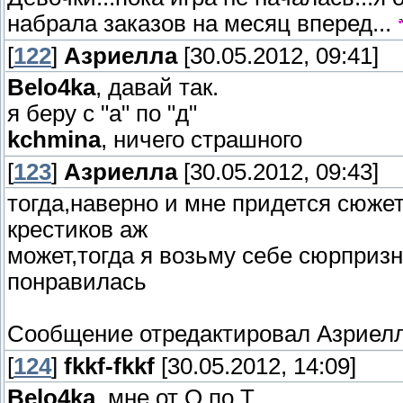
набрала заказов на месяц вперед...
[
122
]
Азриелла
[30.05.2012, 09:41]
Belo4ka
, давай так.
я беру с "а" по "д"
kchmina
, ничего страшного
[
123
]
Азриелла
[30.05.2012, 09:43]
тогда,наверно и мне придется сюже
крестиков аж
может,тогда я возьму себе сюрприз
понравилась
Сообщение отредактировал
Азриел
[
124
]
fkkf-fkkf
[30.05.2012, 14:09]
Belo4ka
, мне от О по Т...