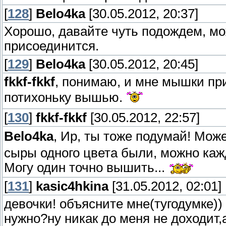
[
128
]
Belo4ka
[30.05.2012, 20:37]
Хорошо, давайте чуть подождем, м
присоединится.
[
129
]
Belo4ka
[30.05.2012, 20:45]
fkkf-fkkf
, понимаю, и мне мышки при
потихоньку вышью.
[
130
]
fkkf-fkkf
[30.05.2012, 22:57]
Belo4ka
, Ир, ты тоже подумай! Мож
сыры одного цвета были, можно каж
Могу один точно вышить...
[
131
]
kasic4hkina
[31.05.2012, 02:01]
девочки! объясните мне(тугодумке)) 
нужно?ну никак до меня не доходит,