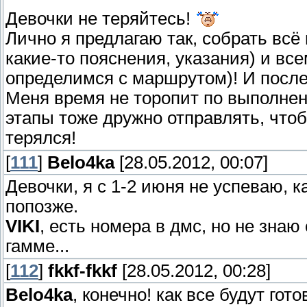
Девочки не теряйтесь!
Лично я предлагаю так, собрать всё
какие-то пояснения, указания) и вс
определимся с маршрутом)! И посл
Меня время не торопит по выполне
этапы тоже дружно отправлять, чтоб
терялся!
[
111
]
Belo4ka
[28.05.2012, 00:07]
Девочки, я с 1-2 июня не успеваю, 
попозже.
VIKI
, есть номера в дмс, но не знаю
гамме...
[
112
]
fkkf-fkkf
[28.05.2012, 00:28]
Belo4ka
, конечно! как все будут гот