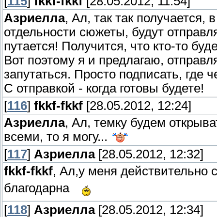
[
115
]
fkkf-fkkf
[28.05.2012, 11:54]
Азриелла
, Ал, так так получается,
отдельности сюжеты, будут отправл
путается! Получится, что кто-то буд
Вот поэтому я и предлагаю, отправл
запутаться. Просто подписать, где ч
С отправкой - когда готовы будете!
[
116
]
fkkf-fkkf
[28.05.2012, 12:24]
Азриелла
, Ал, темку будем открыв
всеми, то я могу...
[
117
]
Азриелла
[28.05.2012, 12:32]
fkkf-fkkf
, Ал,у меня действительно 
благодарна
[
118
]
Азриелла
[28.05.2012, 12:34]