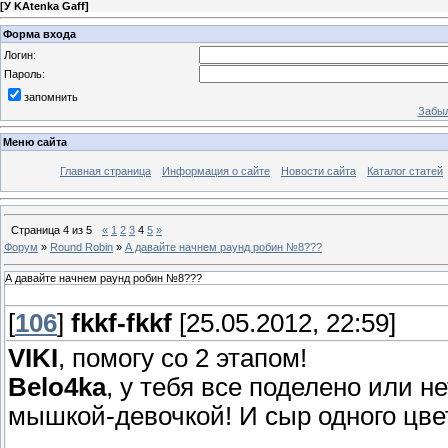
[
У KAtenka Gaff
]
Форма входа
Логин:
Пароль:
запомнить
Забыл
Меню сайта
Главная страница
Информация о сайте
Новости сайта
Каталог статей
Страница
4
из
5
«
1
2
3
4
5
»
Форум
»
Round Robin
»
А давайте начнем раунд робин №8???
А давайте начнем раунд робин №8???
[
106
]
fkkf-fkkf
[25.05.2012, 22:59]
VIKI
, помогу со 2 этапом!
Belo4ka
, у тебя все поделено или 
мышкой-девочкой! И сыр одного цвет