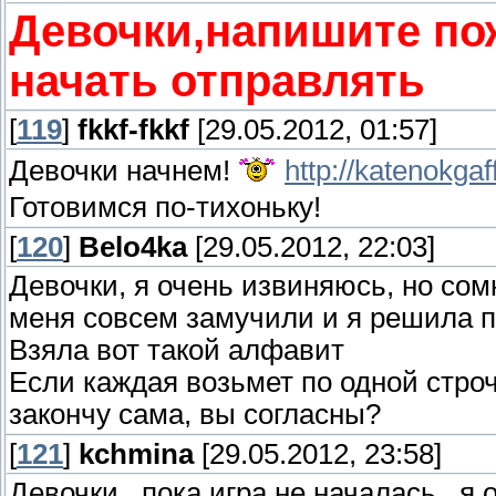
Девочки,напишите пож
начать отправлять
[
119
]
fkkf-fkkf
[29.05.2012, 01:57]
Девочки начнем!
http://katenokga
Готовимся по-тихоньку!
[
120
]
Belo4ka
[29.05.2012, 22:03]
Девочки, я очень извиняюсь, но со
меня совсем замучили и я решила п
Взяла вот такой алфавит
Если каждая возьмет по одной строч
закончу сама, вы согласны?
[
121
]
kchmina
[29.05.2012, 23:58]
Девочки...пока игра не началась...я 