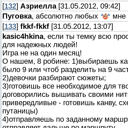
[
132
]
Азриелла
[31.05.2012, 09:42]
Пуговка
, абсолютно любых
мне 
[
133
]
fkkf-fkkf
[31.05.2012, 13:07]
kasic4hkina
, если ты темку всю про
для надежных людей!
Игра не на один месяц!
О нашем, 8 робине: 1)выбираешь ка
было 9 или чтоб разделить на 9 час
2)девочки разбирают сюжеты;
3)готовишь все необходимое для тв
договорились вышивать своими нитка
привередливые - готовишь канву, сх
путаницы)
4)отправляешь по заданному маршру
отправляет дальше по маршруту