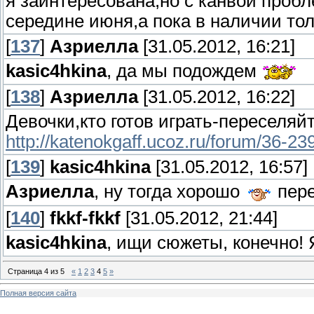
я заинтересована,но с канвой проб
середине июня,а пока в наличии тол
[
137
]
Азриелла
[31.05.2012, 16:21]
kasic4hkina
, да мы подождем
[
138
]
Азриелла
[31.05.2012, 16:22]
Девочки,кто готов играть-переселяй
http://katenokgaff.ucoz.ru/forum/36-2
[
139
]
kasic4hkina
[31.05.2012, 16:57]
Азриелла
, ну тогда хорошо
пере
[
140
]
fkkf-fkkf
[31.05.2012, 21:44]
kasic4hkina
, ищи сюжеты, конечно!
Страница
4
из
5
«
1
2
3
4
5
»
Полная версия сайта