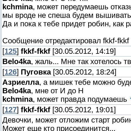
kchmina
, может передумаешь отказы
мы вроде не спеша будем вышивать
Да и пока к тебе придет робин, как 
Сообщение отредактировал
fkkf-fkkf
[
125
]
fkkf-fkkf
[30.05.2012, 14:19]
Belo4ka
, жаль... Мне так хотелось 
[
126
]
Пуговка
[30.05.2012, 18:24]
Азриелла
, а мишек тебе можно буд
Belo4ka
, мне от И до Н
kchmina
, может правда подумаешь
[
127
]
fkkf-fkkf
[30.05.2012, 19:01]
Девочки, может отложим старт роби
Может еще кто присоединится...