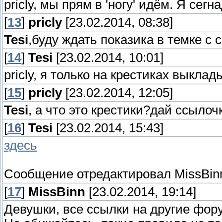
pricly, мы прям в 'ногу' идём. Я сегн
[
13
]
pricly
[23.02.2014, 08:38]
Tesi
,буду ждать показика в темке с 
[
14
]
Tesi
[23.02.2014, 10:01]
pricly, я только на крестиках выклад
[
15
]
pricly
[23.02.2014, 12:05]
Tesi
, а что это крестики?дай ссылоч
[
16
]
Tesi
[23.02.2014, 15:43]
здесь
Сообщение отредактировал
MissBin
[
17
]
MissBinn
[23.02.2014, 19:14]
Девушки, все ссылки на другие фору