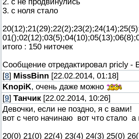
2.
с
не продвинулись
3.
с ноля стало
20(12);21(29);22(2);23(2);24(14);25(5);
01();02(12);03(5);04(10);05(13);06(8);0
итого : 150 ниточек
Сообщение отредактировал
pricly
-
[
8
]
MissBinn
[22.02.2014, 01:18]
KnopiK
, очень даже можно
[
9
]
Танчик
[22.02.2014, 10:26]
Девочки, если не поздно, я с вами!
вот с чего начинаю
вот что стало
а 
20(0) 21(0) 22(4) 23(4) 24(3) 25(0) 26(0