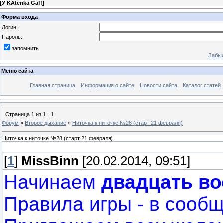
[
У KAtenka Gaff
]
Форма входа
Логин:
Пароль:
запомнить
Забыл
Меню сайта
Главная страница
Информация о сайте
Новости сайта
Каталог статей
Страница
1
из
1
1
Форум
»
Второе дыхание
»
Ниточка к ниточке №28 (старт 21 февраля)
Ниточка к ниточке №28 (старт 21 февраля)
[
1
]
MissBinn
[20.02.2014, 09:51]
Начинаем
двадцать в
Правила игры - в сооб