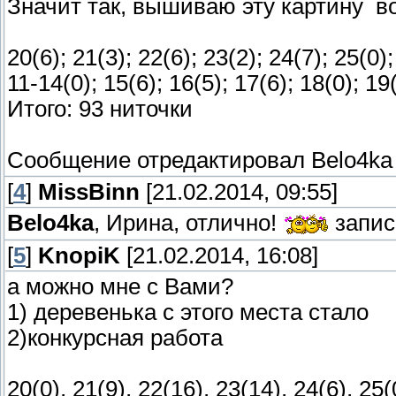
Значит так, вышиваю эту картину
во
20(6); 21(3); 22(6); 23(2); 24(7); 25(0); 
11-14(0); 15(6); 16(5); 17(6); 18(0); 19
Итого: 93 ниточки
Сообщение отредактировал
Belo4ka
[
4
]
MissBinn
[21.02.2014, 09:55]
Belo4ka
, Ирина, отлично!
запис
[
5
]
KnopiK
[21.02.2014, 16:08]
а можно мне с Вами?
1) деревенька с этого места
стало
2)конкурсная работа
20(0), 21(9), 22(16), 23(14), 24(6), 25(0