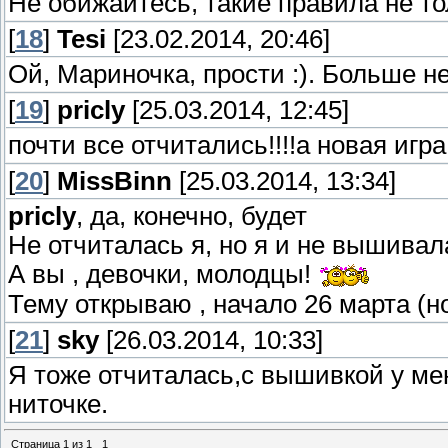
Не обижайтесь, такие правила не тол
[
18
]
Tesi
[23.02.2014, 20:46]
Ой, Мариночка, прости :). Больше не
[
19
]
pricly
[25.03.2014, 12:45]
почти все отчитались!!!!а новая игра
[
20
]
MissBinn
[25.03.2014, 13:34]
pricly
, да, конечно, будет
Не отчиталась я, но я и не вышивал
А вы , девочки, молодцы!
Тему открываю , начало 26 марта (но
[
21
]
sky
[26.03.2014, 10:33]
Я тоже отчиталась,с вышивкой у м
ниточке.
Страница
1
из
1
1