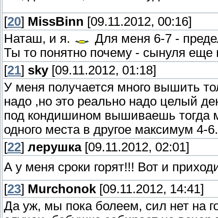
[
20
]
MissBinn
[09.11.2012, 00:16]
Наташ, и я.
Для меня 6-7 - преде
Ты то понятно почему - сынуля еще 
[
21
]
sky
[09.11.2012, 01:18]
У меня получается много вышить тол
надо ,но это реально надо целый де
под кондишином вышиваешь тогда мо
одного места в другое максимум 4-6.
[
22
]
лерушка
[09.11.2012, 02:01]
А у меня сроки горят!!! Вот и прихо
[
23
]
Murchonok
[09.11.2012, 14:41]
Да уж, мы пока болеем, сил нет на