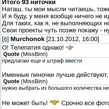
Итого 93 ниточки
Наташ, ты мои мысли читаешь, тоже 
И я буду, у меня вообще ничего не и
Для таких, как я, не выполняющих н
Свои проекты чуть позже покажу - н
[
6
]
Murchonok
[21.10.2012, 16:00]
О! Телепатия однако!
Quote
(
MissBinn
)
предлагаю еще и штраф ввести
Именные пиночки лучше действуют, 
Quote
(
MissBinn
)
нужно выбрать из большого количества не
Не может быть!
Срочно все фото