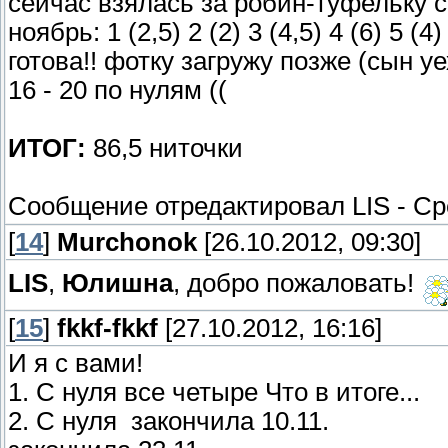
сейчас взялась за робин-туфельку с 
ноябрь: 1 (2,5) 2 (2) 3 (4,5) 4 (6) 5 (4)
готова!! фотку загружу позже (сын у
16 - 20 по нулям ((
ИТОГ:
86,5 ниточки
Сообщение отредактировал
LIS
-
Ср
[
14
]
Murchonok
[26.10.2012, 09:30]
LIS
,
Юлишна
, добро пожаловать!
[
15
]
fkkf-fkkf
[27.10.2012, 16:16]
И я с вами!
1. С нуля все четыре
Что в итоге...
2. С нуля
закончила 10.11.