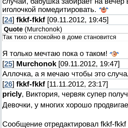
случаи, бабушка забирает на вечер 
иголочкой помедитировать.
[
24
]
fkkf-fkkf
[09.11.2012, 19:45]
Quote
(
Murchonok
)
Так тихо и спокойно в доме становится
Я только мечтаю пока о таком!
[
25
]
Murchonok
[09.11.2012, 19:47]
Аллочка, а я мечаю чтобы это случ
[
26
]
fkkf-fkkf
[11.11.2012, 23:17]
pricly
, Виктория, червяк супер полу
Девочки, у многих хорошо продвигае
Сообщение отредактировал
fkkf-fkkf