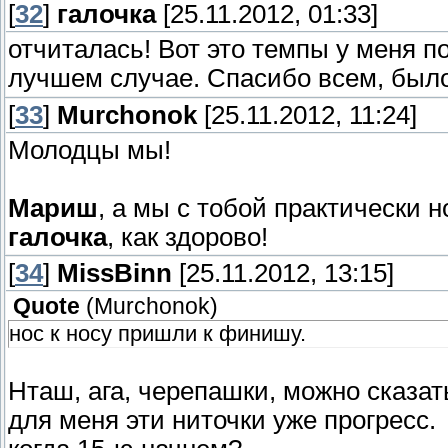
[
32
]
галочка
[25.11.2012, 01:33]
отчиталась! Вот это темпы у меня п
лучшем случае. Спасибо всем, было
[
33
]
Murchonok
[25.11.2012, 11:24]
Молодцы мы!
Мариш
, а мы с тобой практически 
галочка
, как здорово!
[
34
]
MissBinn
[25.11.2012, 13:15]
Quote
(
Murchonok
)
нос к носу пришли к финишу.
Нташ, ага, черепашки, можно сказат
для меня эти ниточки уже прогресс.