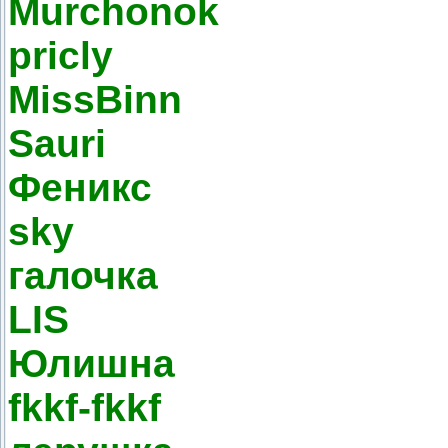
Murchonok
pricly
MissBinn
Sauri
Феникс
sky
галочка
LIS
Юлишна
fkkf-fkkf