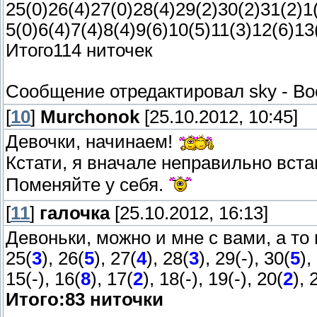
25(0)26(4)27(0)28(4)29(2)30(2)31(2)1
5(0)6(4)7(4)8(4)9(6)10(5)11(3)12(6)13
Итого114 ниточек
Сообщение отредактировал
sky
-
Во
[
10
]
Murchonok
[25.10.2012, 10:45]
Девочки, начинаем!
Кстати, я вначале неправильно вста
Поменяйте у себя.
[
11
]
галочка
[25.10.2012, 16:13]
Девоньки, можно и мне с вами, а то
25(
3
), 26(
5
), 27(
4
), 28(
3
), 29(-), 30(
5
),
15(-), 16(
8
), 17(
2
), 18(-), 19(-), 20(
2
), 
Итого:83 ниточки