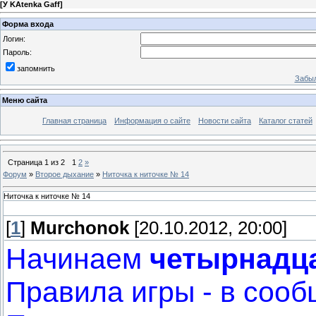
[
У KAtenka Gaff
]
Форма входа
Логин:
Пароль:
запомнить
Забыл
Меню сайта
Главная страница
Информация о сайте
Новости сайта
Каталог статей
Страница
1
из
2
1
2
»
Форум
»
Второе дыхание
»
Ниточка к ниточке № 14
Ниточка к ниточке № 14
[
1
]
Murchonok
[20.10.2012, 20:00]
Начинаем
четырнадц
Правила игры - в соо