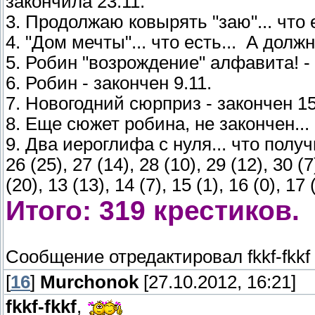
закончила 23.11.
3. Продолжаю ковырять "заю"... что 
4. "Дом мечты"... что есть...
А должн
5. Робин "возрождение" алфавита! -
6. Робин - закончен 9.11.
7. Новогодний сюрприз - закончен 15
8. Еще сюжет робина, не закончен...
9. Два иероглифа с нуля... что полу
26 (25), 27 (14), 28 (10), 29 (12), 30 (7),
(20), 13 (13), 14 (7), 15 (1), 16 (0), 17 
Итого: 319 крестиков.
Сообщение отредактировал
fkkf-fkkf
[
16
]
Murchonok
[27.10.2012, 16:21]
fkkf-fkkf
,