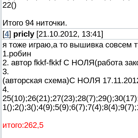
22()
Итого 94 ниточки.
[
4
]
pricly
[21.10.2012, 13:41]
я тоже играю,а то вышивка совсем ту
1.робин
2.
автор fkkf-fkkf С НОЛЯ
(работа зак
3.
(авторская схема)С НОЛЯ 17.11.20
4.
25(10);26(21);27(23);28(7);29();30(17)
1();2();3();4(9);5(9);6(7);7(4);8(4);9(
итого:262,5