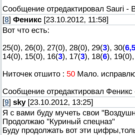
Сообщение отредактировал
Sauri
-
В
[
8
]
Феникс
[23.10.2012, 11:58]
Вот что есть:
25(0), 26(0), 27(0), 28(0), 29(
3
), 30(
6,
14(0), 15(0), 16(
3
), 17(
3
), 18(
6
), 19(0)
Ниточек отшито :
50
Мало. исправлю
Сообщение отредактировал
Феникс
[
9
]
sky
[23.10.2012, 13:25]
Я с вами буду мучеть свои "Воздуш
Продолжаю "Куриный спецназ"
Буду продолжать вот эти цифры,толь