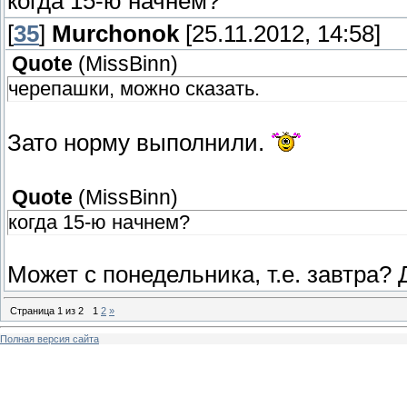
когда 15-ю начнем?
[
35
]
Murchonok
[25.11.2012, 14:58]
Quote
(
MissBinn
)
черепашки, можно сказать.
Зато норму выполнили.
Quote
(
MissBinn
)
когда 15-ю начнем?
Может с понедельника, т.е. завтра?
Страница
1
из
2
1
2
»
Полная версия сайта