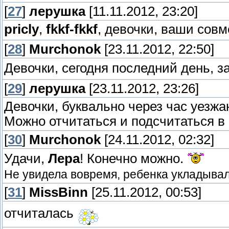
[
27
]
лерушка
[11.11.2012, 23:20]
pricly
,
fkkf-fkkf
, девочки, ваши совм
[
28
]
Murchonok
[23.11.2012, 22:50]
Девочки, сегодня последний день, з
[
29
]
лерушка
[23.11.2012, 23:26]
Девочки, буквально через час уезжа
Можно отчитаться и подсчитаться в
[
30
]
Murchonok
[24.11.2012, 02:32]
Удачи,
Лера
! Конечно можно.
Не увидела вовремя, ребенка укладыва
[
31
]
MissBinn
[25.11.2012, 00:53]
отчиталась