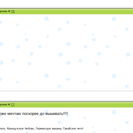
бщение #
76
бщение #
77
оже мечтаю поскорее до вышивать!!!!
лату, Французскую любовь, Германскую машину, Гавайское лето!