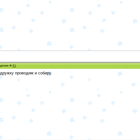
бщение #
81
одружку проводим и собиру.