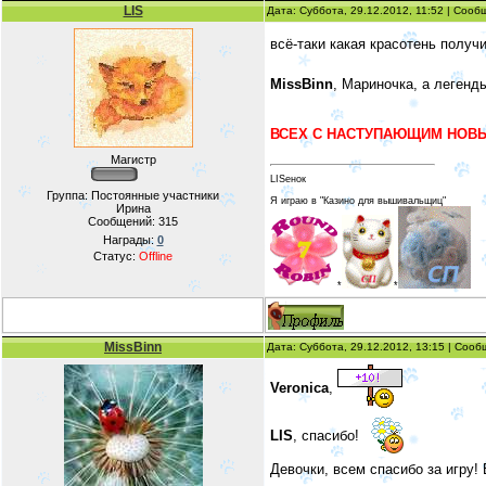
LIS
Дата: Суббота, 29.12.2012, 11:52 | Соо
всё-таки какая красотень получ
MissBinn
, Мариночка, а легенды
ВСЕХ С НАСТУПАЮЩИМ НОВЫ
Магистр
LISенок
Группа: Постоянные участники
Я играю в "Казино для вышивальщиц"
Ирина
Сообщений:
315
Награды:
0
Статус:
Offline
*
*
MissBinn
Дата: Суббота, 29.12.2012, 13:15 | Соо
Veronica
,
LIS
, спасибо!
Девочки, всем спасибо за игру!