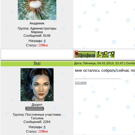
Академик
Группа: Администраторы
Марина
Сообщений:
8148
Награды:
4
Статус:
Offline
Tesi
Дата: Пятница, 04.01.2013, 21:47 | Соо
мне осталось собрать!сейчас п
БЛОЖИК
Доцент
Группа: Постоянные участники
Татьяна
Сообщений:
2264
Награды:
6
Статус:
Offline