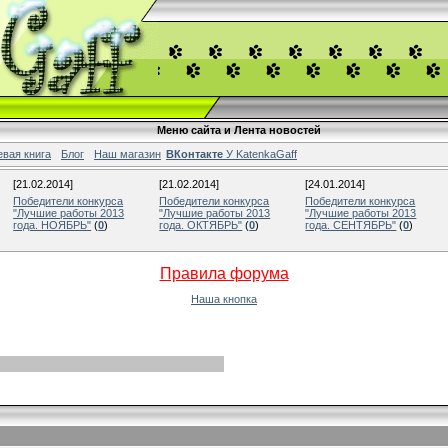
Меню сайта и Лента новостей
евая книга
Блог
Наш магазин
ВКонтакте
У KatenkaGaff
[21.02.2014]
[21.02.2014]
[24.01.2014]
Победители конкурса
Победители конкурса
Победители конкурса
"Лучшие работы 2013
"Лучшие работы 2013
"Лучшие работы 2013
года. НОЯБРЬ"
(
0
)
года. ОКТЯБРЬ"
(
0
)
года. СЕНТЯБРЬ"
(
0
)
Правила форума
Наша кнопка