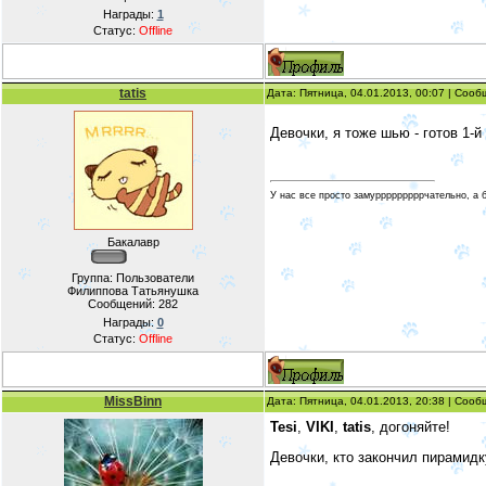
Награды:
1
Статус:
Offline
tatis
Дата: Пятница, 04.01.2013, 00:07 | Соо
Девочки, я тоже шью - готов 1-й
У нас все просто замурррррррррчательно, а 
Бакалавр
Группа: Пользователи
Филиппова Татьянушка
Сообщений:
282
Награды:
0
Статус:
Offline
MissBinn
Дата: Пятница, 04.01.2013, 20:38 | Соо
Tesi
,
VIKI
,
tatis
, догоняйте!
Девочки, кто закончил пирамидк