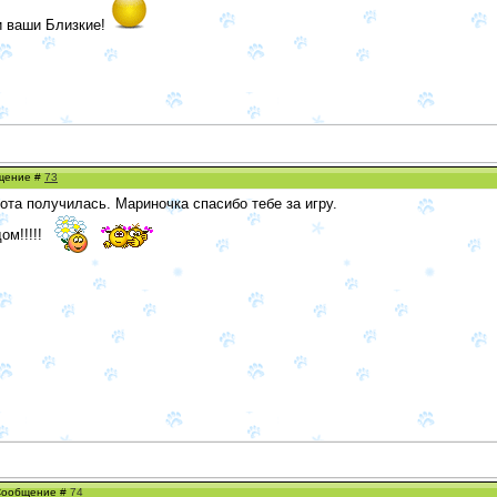
и ваши Близкие!
бщение #
73
сота получилась. Мариночка спасибо тебе за игру.
ом!!!!!
 Сообщение #
74