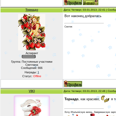
Торнадо
Дата: Четверг, 03.01.2013, 22:41 | Соо
Вот наконец добралась
Светик
Аспирант
Группа: Постоянные участники
Светлана
Сообщений:
666
Награды:
1
Статус:
Offline
VIKI
Дата: Четверг, 03.01.2013, 22:48 | Соо
Торнадо
, как красиво,
я т
Хочу Итальянскую жизнь, Американскую зарп