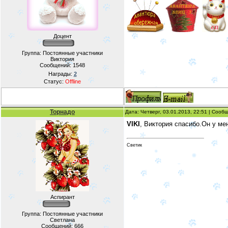
Доцент
Группа: Постоянные участники
Виктория
Сообщений:
1548
Награды:
2
Статус:
Offline
Торнадо
Дата: Четверг, 03.01.2013, 22:51 | Соо
VIKI
, Виктория спасибо.Он у мен
Светик
Аспирант
Группа: Постоянные участники
Светлана
Сообщений:
666