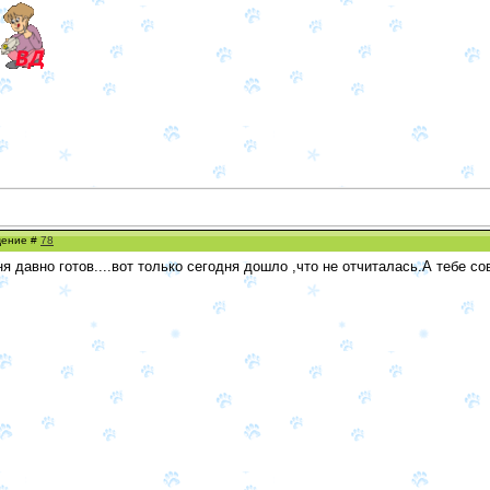
бщение #
78
я давно готов....вот только сегодня дошло ,что не отчиталась.А тебе с