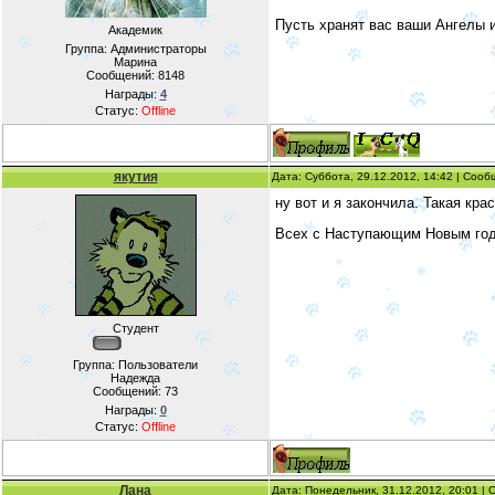
Пусть хранят вас ваши Ангелы 
Академик
Группа: Администраторы
Марина
Сообщений:
8148
Награды:
4
Статус:
Offline
якутия
Дата: Суббота, 29.12.2012, 14:42 | Соо
ну вот и я закончила. Такая кра
Всех с Наступающим Новым год
Студент
Группа: Пользователи
Надежда
Сообщений:
73
Награды:
0
Статус:
Offline
Лана
Дата: Понедельник, 31.12.2012, 20:01 |