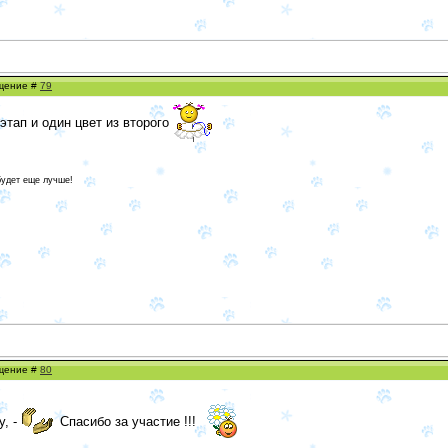
бщение #
79
 этап и один цвет из второго
будет еще лучше!
бщение #
80
у, -
Спасибо за участие !!!