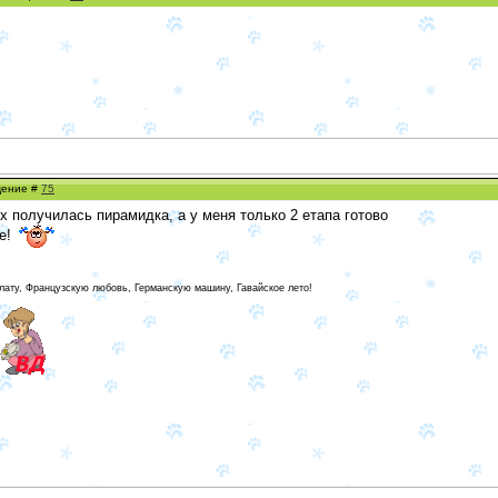
бщение #
75
ех получилась пирамидка, а у меня только 2 етапа готово
се!
лату, Французскую любовь, Германскую машину, Гавайское лето!