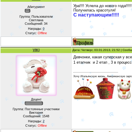
Ура!!!! Успела до нового года!!!!!
Абитуриент
Получилась красотуля!
С наступающим!!!!!
Группа: Пользователи
Светлана
Сообщений:
34
Награды:
0
Статус:
Offline
VIKI
Дата: Четверг, 03.01.2013, 21:52 | Соо
Девчонки, какая суперская у вс
1 етапчик
и 2 етап
, 3 в процес
Хочу Итальянскую жизнь, Американскую зарп
Доцент
Группа: Постоянные участники
Виктория
Сообщений:
1548
Награды:
2
Статус:
Offline