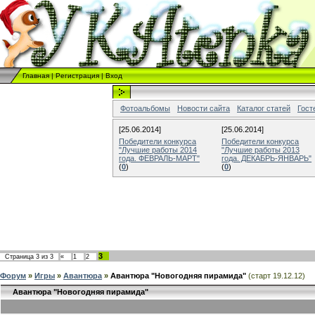
Главная
|
Регистрация
|
Вход
Фотоальбомы
Новости сайта
Каталог статей
Гост
[25.06.2014]
[25.06.2014]
Победители конкурса
Победители конкурса
"Лучшие работы 2014
"Лучшие работы 2013
года. ФЕВРАЛЬ-МАРТ"
года. ДЕКАБРЬ-ЯНВАРЬ"
(
0
)
(
0
)
3
Страница
3
из
3
«
1
2
Форум
»
Игры
»
Авантюра
»
Авантюра "Новогодняя пирамида"
(старт 19.12.12)
Авантюра "Новогодняя пирамида"