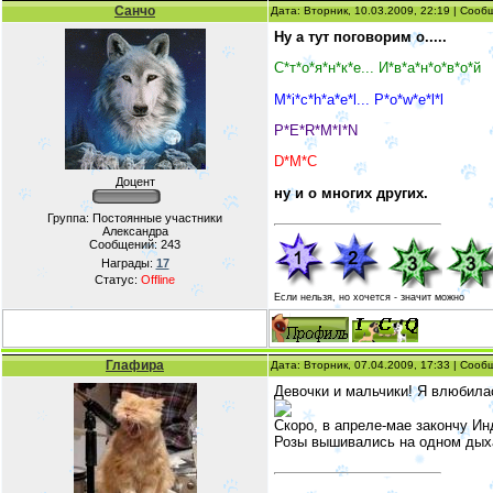
Санчо
Дата: Вторник, 10.03.2009, 22:19 | Соо
Ну а тут поговорим о.....
С*т*о*я*н*к*е... И*в*а*н*о*в*о*й
M*i*c*h*a*e*l... P*o*w*e*l*l
P*E*R*M*I*N
D*M*C
Доцент
ну и о многих других.
Группа: Постоянные участники
Александра
Сообщений:
243
Награды:
17
Статус:
Offline
Если нельзя, но хочется - значит можно
Глафира
Дата: Вторник, 07.04.2009, 17:33 | Соо
Девочки и мальчики! Я влюбилас
Скоро, в апреле-мае закончу Ин
Розы вышивались на одном дыхан