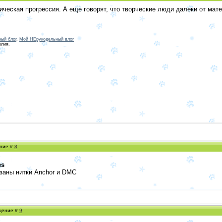
рическая прогрессия. А еще говорят, что творческие люди далеки от ма
ый блог
.
Мой НЕрукодельный влог
елия.
ение #
8
es
азаны нитки Anchor и DMC
бщение #
9