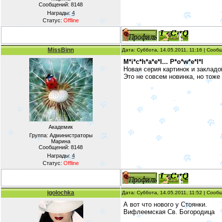
Сообщений:
8148
Награды:
4
Статус:
Offline
MissBinn
Дата: Суббота, 14.05.2011, 11:16 | Соо
M*i*c*h*a*e*l... P*o*w*e*l*l
Новая серия картинок и закладо
Это не совсем новинка, но тоже
Академик
Группа: Администраторы
Марина
Сообщений:
8148
Награды:
4
Статус:
Offline
igolochka
Дата: Суббота, 14.05.2011, 11:52 | Соо
А вот что нового у Стоянки.
Вифлеемская Св. Богородица