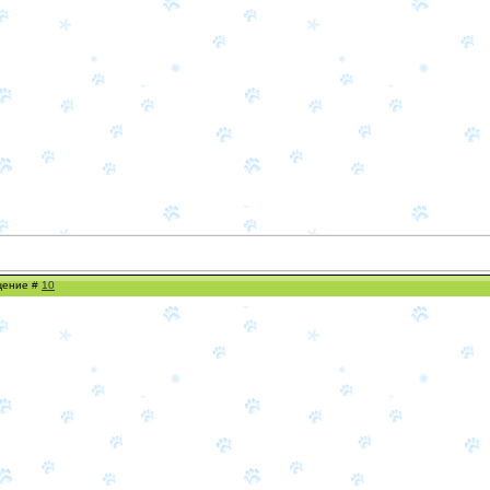
бщение #
10