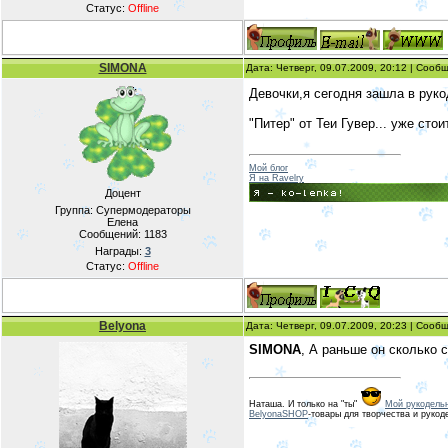
Статус:
Offline
SIMONA
Дата: Четверг, 09.07.2009, 20:12 | Соо
Девочки,я сегодня зашла в рук
"Питер" от Теи Гувер... уже сто
Мой блог
Я на Ravelry
Доцент
Группа: Супермодераторы
Елена
Сообщений:
1183
Награды:
3
Статус:
Offline
Belyona
Дата: Четверг, 09.07.2009, 20:23 | Соо
SIMONA
, А раньше он сколько 
Наташа. И только на "ты"
Мой рукодельн
BelyonaSHOP
-товары для творчества и рукод