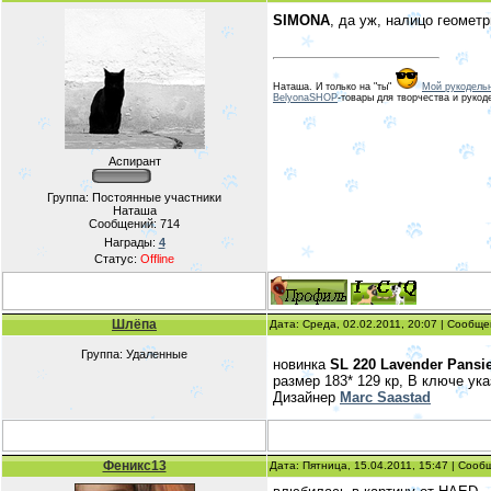
SIMONA
, да уж, налицо геомет
Наташа. И только на "ты"
Мой рукодельн
BelyonaSHOP
-товары для творчества и рукод
Аспирант
Группа: Постоянные участники
Наташа
Сообщений:
714
Награды:
4
Статус:
Offline
Шлёпа
Дата: Среда, 02.02.2011, 20:07 | Сообщ
Группа: Удаленные
новинка
SL 220 Lavender Pansi
размер 183* 129 кр, В ключе ук
Дизайнер
Marc Saastad
Феникс13
Дата: Пятница, 15.04.2011, 15:47 | Соо