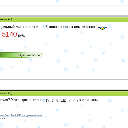
бщение #
4
одельный магазинчик и пребываю теперь в немом шоке.
5140
ит
руб.
бщение #
5
стоил? Хотя, даже не зная
ту
цену,
эта
цена уж слишком...
ый блог
.
Мой НЕрукодельный влог
елия.