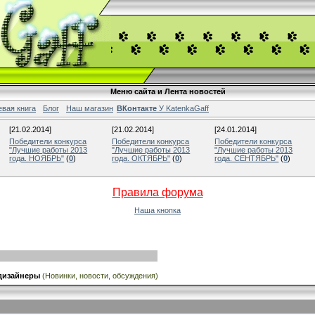
Меню сайта и Лента новостей
евая книга
Блог
Наш магазин
ВКонтакте
У KatenkaGaff
[21.02.2014]
[21.02.2014]
[24.01.2014]
Победители конкурса
Победители конкурса
Победители конкурса
"Лучшие работы 2013
"Лучшие работы 2013
"Лучшие работы 2013
года. НОЯБРЬ"
(
0
)
года. ОКТЯБРЬ"
(
0
)
года. СЕНТЯБРЬ"
(
0
)
Правила форума
Наша кнопка
дизайнеры
(Новинки, новости, обсуждения)