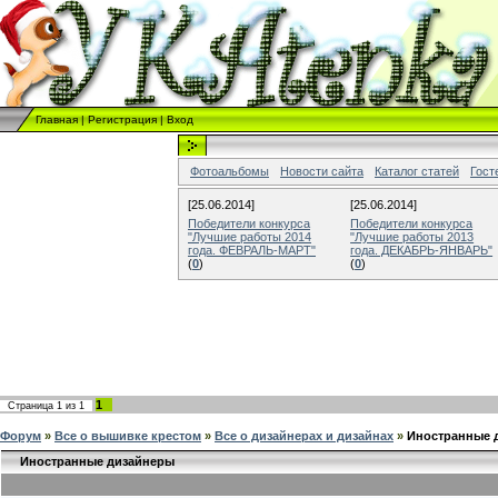
Главная
|
Регистрация
|
Вход
Фотоальбомы
Новости сайта
Каталог статей
Гост
[25.06.2014]
[25.06.2014]
Победители конкурса
Победители конкурса
"Лучшие работы 2014
"Лучшие работы 2013
года. ФЕВРАЛЬ-МАРТ"
года. ДЕКАБРЬ-ЯНВАРЬ"
(
0
)
(
0
)
1
Страница
1
из
1
Форум
»
Все о вышивке крестом
»
Все о дизайнерах и дизайнах
»
Иностранные 
Иностранные дизайнеры