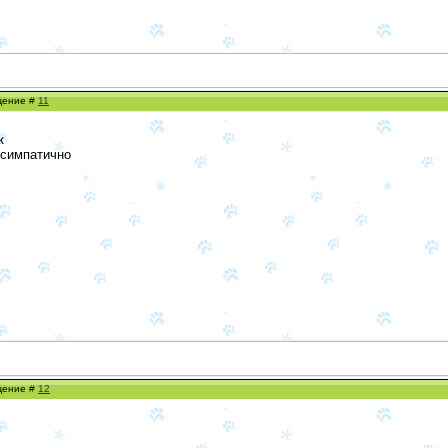
бщение #
11
к
 симпатично
бщение #
12