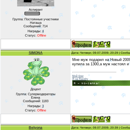
Аспирант
Группа: Постоянные участники
Наташа
Сообщений:
714
Награды:
4
Статус:
Offline
SIMONA
Дата: Четверг, 09.07.2009, 20:29 | Соо
Мне муж подарил на Новый 2009 
купила за 1300,а муж настоял и
Мой блог
Я на Ravelry
Доцент
Группа: Супермодераторы
Елена
Сообщений:
1183
Награды:
3
Статус:
Offline
Belyona
Дата: Четверг, 09.07.2009, 20:39 | Соо