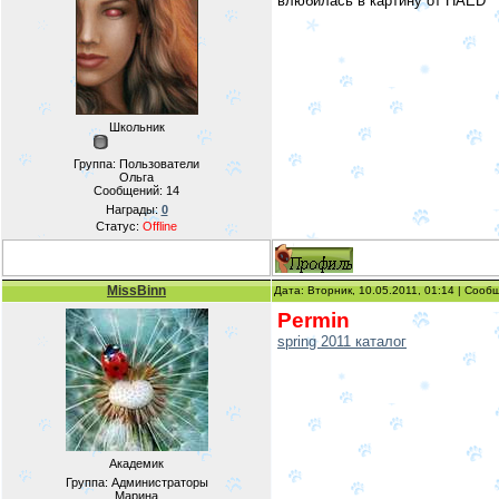
влюбилась в картину от HAED
Школьник
Группа: Пользователи
Ольга
Сообщений:
14
Награды:
0
Статус:
Offline
MissBinn
Дата: Вторник, 10.05.2011, 01:14 | Соо
Permin
spring 2011 каталог
Академик
Группа: Администраторы
Марина