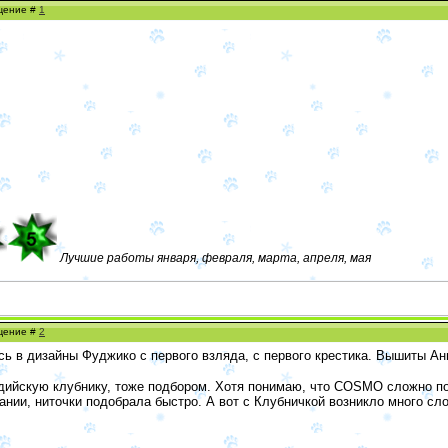
бщение #
1
Лучшие работы января, февраля, марта, апреля, мая
бщение #
2
ь в дизайны Фуджико с первого взляда, с первого крестика. Вышиты Анг
дийскую клубнику, тоже подбором. Хотя понимаю, что COSMO сложно подб
ии, ниточки подобрала быстро. А вот с Клубничкой возникло много сло