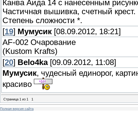
Канва Аида 14 с нанесенным рисунко
Частичная вышивка, счетный крест.
Степень сложности *.
[
19
]
Мумусик
[08.09.2012, 18:21]
AF-002 Очарование
(Kustom Krafts)
[
20
]
Belo4ka
[09.09.2012, 11:08]
Мумусик
, чудесный единорог, карт
красиво
Страница
1
из
1
1
Полная версия сайта