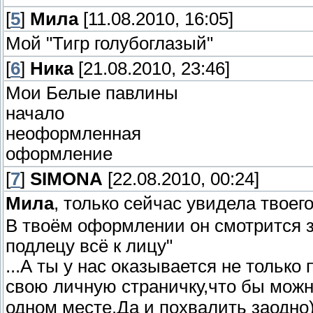
[
5
]
Мила
[11.08.2010, 16:05]
Мой "Тигр голубоглазый"
[
6
]
Ника
[21.08.2010, 23:46]
Мои Белые павлины
начало
неоформленная
оформление
[
7
]
SIMONA
[22.08.2010, 00:24]
Мила
, только сейчас увидела твоег
В твоём оформлении он смотрится з
подлецу всё к лицу"
...А ты у нас оказывается не тольк
свою личную страничку,что бы можн
одном месте.Да и похвалить заодно