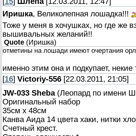
[
15
]
Шлёпа
[12.03.2011, 12:47]
Иришка
, Великолепная лошадка!!!
Тоже у меня в хочушках, но где же 
вышивальных желаний!!
Quote
(
Иришка
)
отметины на лошади имеют очертания ор
именно этим она и подкупает, некие
[
16
]
Victoriy-556
[22.03.2011, 21:05]
JW-033 Sheba
(Леопард по имени Ш
Оригинальный набор
35см x 48см
Канва Аида 14 цвета хаки, нитки хло
Счетный крест.