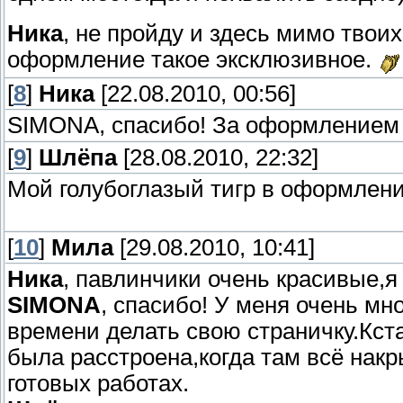
Ника
, не пройду и здесь мимо твои
оформление такое эксклюзивное.
[
8
]
Ника
[22.08.2010, 00:56]
SIMONA, спасибо! За оформлением 
[
9
]
Шлёпа
[28.08.2010, 22:32]
Мой голубоглазый тигр в оформлен
[
10
]
Мила
[29.08.2010, 10:41]
Ника
, павлинчики очень красивые,
SIMONA
, спасибо! У меня очень мн
времени делать свою страничку.Кст
была расстроена,когда там всё нак
готовых работах.