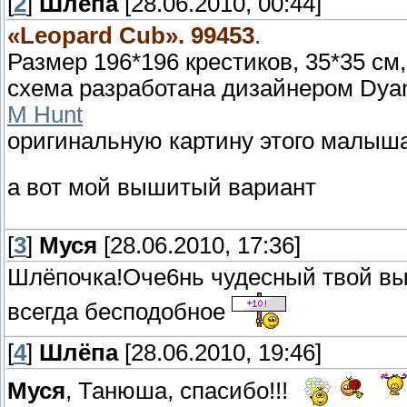
[
2
]
Шлёпа
[28.06.2010, 00:44]
«Leopard Сub». 99453
.
Размер 196*196 крестиков, 35*35 см
схема разработана дизайнером Dyan
M Hunt
оригинальную картину этого малыш
а вот мой вышитый вариант
[
3
]
Муся
[28.06.2010, 17:36]
Шлёпочка!Оче6нь чудесный твой в
всегда бесподобное
[
4
]
Шлёпа
[28.06.2010, 19:46]
Муся
, Танюша, спасибо!!!