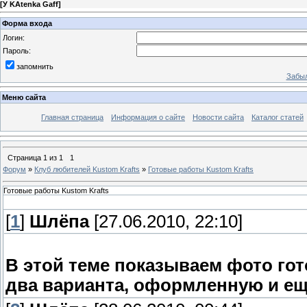
[
У KAtenka Gaff
]
Форма входа
Логин:
Пароль:
запомнить
Забыл
Меню сайта
Главная страница
Информация о сайте
Новости сайта
Каталог статей
Страница
1
из
1
1
Форум
»
Клуб любителей Kustom Krafts
»
Готовые работы Kustom Krafts
Готовые работы Kustom Krafts
[
1
]
Шлёпа
[27.06.2010, 22:10]
В этой теме показываем фото гот
два варианта, оформленную и ещ