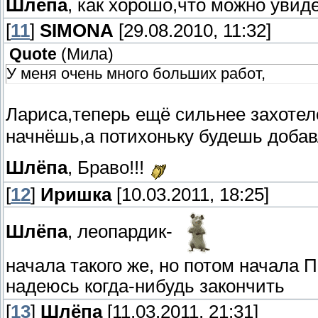
Шлёпа
, как хорошо,что можно увид
[
11
]
SIMONA
[29.08.2010, 11:32]
Quote
(
Мила
)
У меня очень много больших работ,
Лариса,теперь ещё сильнее захотел
начнёшь,а потихоньку будешь доба
Шлёпа
, Браво!!!
[
12
]
Иришка
[10.03.2011, 18:25]
Шлёпа
, леопардик-
начала такого же, но потом начала 
надеюсь когда-нибудь закончить
[
13
]
Шлёпа
[11.03.2011, 21:31]