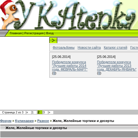
Главная
|
Регистрация
|
Вход
Фотоальбомы
Новости сайта
Каталог статей
Гост
[25.06.2014]
[25.06.2014]
Победители конкурса
Победители конкурса
"Лучшие работы 2014
"Лучшие работы 2013
года. ФЕВРАЛЬ-МАРТ"
года. ДЕКАБРЬ-ЯНВАРЬ"
(
0
)
(
0
)
2
Страница
2
из
3
«
1
3
»
Форум
»
Кулинария
»
Разное
»
Желе, Желейные тортики и десерты
Желе, Желейные тортики и десерты