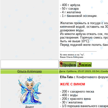
- 400 г арбуза
- 50 г сахара
- 4 г желатина
- 1 г банановой эссенции.
Желатин промыть в посуде с хол
кипяченой водой, оставить на 3
дозировке воды.
Из мякоти арбуза отжать сок, п
растворения. Горячую смесь про
быть не выше 10°С).
Перед подачей желе полить бан
Ко мне можно и на "ты".
Ваша Ольга-Алёнушка
Ольга-Алёнушка
Дата: Суббота, 25.07.2015, 03:54 | Соо
Ella-Tata
с Конфеткиного форум
ЖЕЛЕ С ВИНОМ
- 200 г сахарного песка
- 400 г воды
- 200 г красного вина
- 30 г желатина
- 1/3 порошка ванильного сахар
Доцент