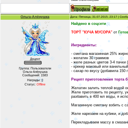
Ольга-Алёнушка
Дата: Пятница, 31.07.2015, 23:17 | Соо
Найдено в соцсети
ТОРТ "КУЧА МУСОРА"
от
Гото
Ингредиенты:
- сметана магазинная 25% жирн
- желатин 30 граммов
Доцент
- желе разных цветов 3-4 пачки 
- крекер маковый или ванильный
Группа: Пользователи
- сахар по вкусу (добавила 150 
Ольга-Алёнушка
Сообщений:
1583
Рецепт приготовления торта б
Награды:
0
Статус:
Offline
Желатин залить теплой водой о
Желе приготовить по рецепту, у
разбавить в 400 мл воды, я исп
Магазинную сметану взбить с с
Желе нарезаем на кубики, и до
Перекладываем массу в смазанн