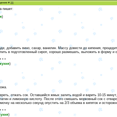
бщение #
36
а пишет:
я
)
де, добавить вино, сахар, ванилин. Массу довести до кипения, процедит
лить в подготовленный сироп, хорошо размешать, выложить в форму и 
* * *
кухня
)
ножа.
ереть, отжать сок. Оставшийся жмых залить водой и варить 10-15 минут,
атин и лимонную кислоту. После этого смешать морковный сок с отваро
мочку на несколько секунд опустить на 2/3 объема в кипяток и осторож
* * *
кухня
)