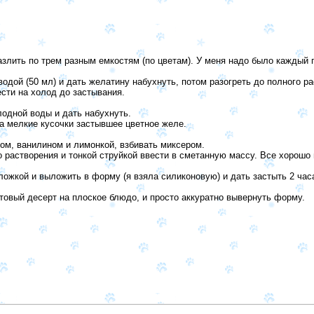
азлить по трем разным емкостям (по цветам). У меня надо было каждый п
водой (50 мл) и дать желатину набухнуть, потом разогреть до полного 
сти на холод до застывания.
лодной воды и дать набухнуть.
а мелкие кусочки застывшее цветное желе.
ром, ванилином и лимонкой, взбивать миксером.
го растворения и тонкой струйкой ввести в сметанную массу. Все хорош
ожкой и выложить в форму (я взяла силиконовую) и дать застыть 2 час
товый десерт на плоское блюдо, и просто аккуратно вывернуть форму.