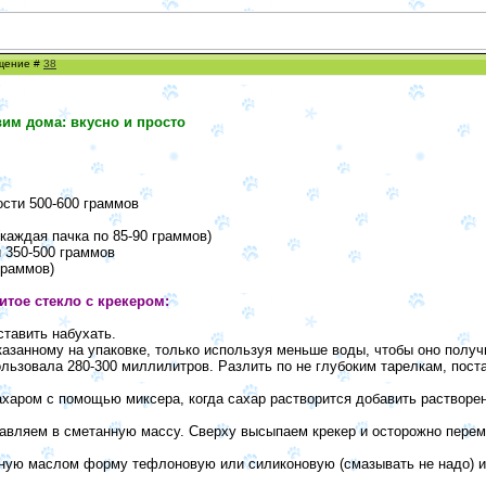
бщение #
38
вим дома: вкусно и просто
ости 500-600 граммов
(каждая пачка по 85-90 граммов)
 350-500 граммов
граммов)
итое стекло с крекером:
ставить набухать.
казанному на упаковке, только используя меньше воды, чтобы оно полу
ользовала 280-300 миллилитров. Разлить по не глубоким тарелкам, пост
ахаром с помощью миксера, когда сахар растворится добавить растворе
бавляем в сметанную массу. Сверху высыпаем крекер и осторожно пере
ую маслом форму тефлоновую или силиконовую (смазывать не надо) и 