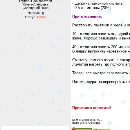
Группа: Пользователи
- щепотка лимонной кислоты
Ольга-Алёнушка
- 0,5 л сметаны (20%)
Сообщений:
1583
Награды:
0
Приготовление:
Статус:
Offline
Растворить пакетики с желе и р
10 г желатина залить холодной 
желе. Хорошо размешать и выне
40 г желатина залить 200 мл хо
В чашку выложить нарезанное н
Сметану немного взбить с саха
Желатин нагреть, до полного е
Теперь все быстро перемешать л
Потом аккуратно перевернуть го
Приятного аппетита!
Ко мне можно и на "ты".
Ваша Ольга-Алёнушка