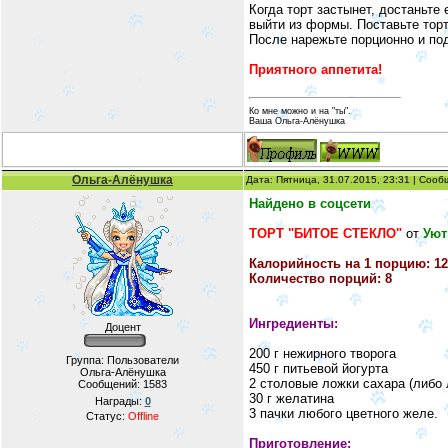
Когда торт застынет, достаньте
выйти из формы. Поставьте торт
После нарежьте порционно и по
Приятного аппетита!
Ко мне можно и на "ты".
Ваша Ольга-Алёнушка
Ольга-Алёнушка
Дата: Пятница, 31.07.2015, 23:31 | Соо
Найдено в соцсети
ТОРТ "БИТОЕ СТЕКЛО"
от
Уют
Калорийность на 1 порцию: 12
Количество порций: 8
Ингредиенты:
Доцент
200 г нежирного творога
Группа: Пользователи
450 г питьевой йогурта
Ольга-Алёнушка
2 столовые ложки сахара (либо 
Сообщений:
1583
30 г желатина
Награды:
0
3 пачки любого цветного желе.
Статус:
Offline
Приготовление: