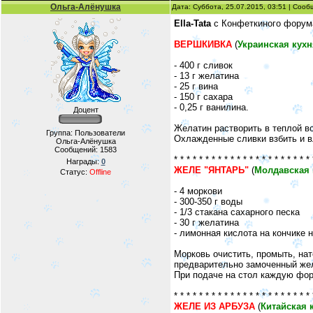
Ольга-Алёнушка
Дата: Суббота, 25.07.2015, 03:51 | Соо
Ella-Tata
с Конфеткиного форум
ВЕРШКИВКА
(
Украинская кухн
- 400 г сливок
- 13 г желатина
- 25 г вина
- 150 г сахара
- 0,25 г ванилина.
Доцент
Желатин растворить в теплой во
Группа: Пользователи
Охлажденные сливки взбить и в
Ольга-Алёнушка
Сообщений:
1583
* * * * * * * * * * * * * * * * * * * * * * 
Награды:
0
ЖЕЛЕ "ЯНТАРЬ"
(
Молдавская 
Статус:
Offline
- 4 моркови
- 300-350 г воды
- 1/3 стакана сахарного песка
- 30 г желатина
- лимонная кислота на кончике 
Морковь очистить, промыть, нат
предварительно замоченный жел
При подаче на стол каждую фор
* * * * * * * * * * * * * * * * * * * * * * 
ЖЕЛЕ ИЗ АРБУЗА
(
Китайская 