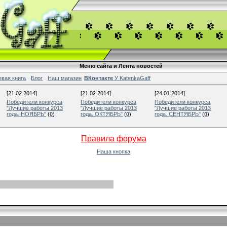
Меню сайта и Лента новостей
евая книга
Блог
Наш магазин
ВКонтакте
У KatenkaGaff
[21.02.2014]
[21.02.2014]
[24.01.2014]
Победители конкурса
Победители конкурса
Победители конкурса
"Лучшие работы 2013
"Лучшие работы 2013
"Лучшие работы 2013
года. НОЯБРЬ"
(
0
)
года. ОКТЯБРЬ"
(
0
)
года. СЕНТЯБРЬ"
(
0
)
Правила форума
Наша кнопка