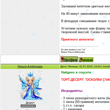
Заливаем кипятком цветные жел
На 40 минут замачиваем желатин
В блендере смешиваем творог с
Устилаем нужную нам форму пищ
творожной массой. Снова ставим
Приятного аппетита!
Ко мне можно и на "ты".
Ваша Ольга-Алёнушка
Ольга-Алёнушка
Дата: Пятница, 31.07.2015, 23:44 | Соо
Найдено в соцсети
ТОРТ-ДЕСЕРТ "ОСКОЛКИ СЧА
Ингредиенты:
- 3 пачки разноцветного желе (
- 1 пачка (50 граммов) желатина 
Доцент
- 1 ст.л. сахара
- 1 г ванилина