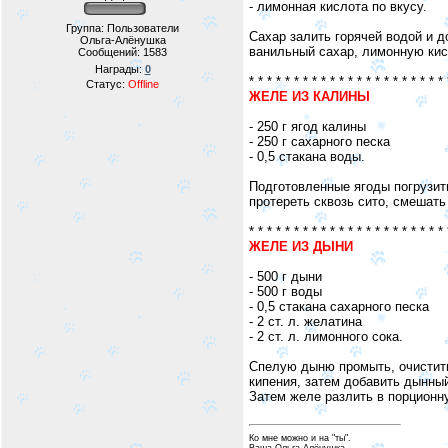
- лимонная кислота по вкусу.
Группа: Пользователи
Сахар залить горячей водой и д
Ольга-Алёнушка
ванильный сахар, лимонную кис
Сообщений:
1583
Награды:
0
* * * * * * * * * * * * * * * * * * * * * * 
Статус:
Offline
ЖЕЛЕ ИЗ КАЛИНЫ
- 250 г ягод калины
- 250 г сахарного песка
- 0,5 стакана воды.
Подготовленные ягоды погрузить
протереть сквозь сито, смешать
* * * * * * * * * * * * * * * * * * * * * * 
ЖЕЛЕ ИЗ ДЫНИ
- 500 г дыни
- 500 г воды
- 0,5 стакана сахарного песка
- 2 ст. л. желатина
- 2 ст. л. лимонного сока.
Спелую дыню промыть, очистить
кипения, затем добавить дынный
Затем желе разлить в порционн
Ко мне можно и на "ты".
Ваша Ольга-Алёнушка