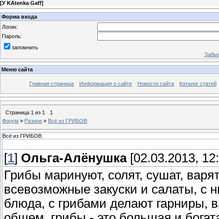
[
У KAtenka Gaff
]
Форма входа
Логин:
Пароль:
запомнить
Забыл
Меню сайта
Главная страница
Информация о сайте
Новости сайта
Каталог статей
Страница
1
из
1
1
Форум
»
Разное
»
Всё из ГРИБОВ
Всё из ГРИБОВ
[
1
]
Ольга-Алёнушка
[02.03.2013, 12:
Грибы маринуют, солят, сушат, варя
всевозможные закуски и салаты, с 
блюда, с грибами делают гарниры, в
общем, грибы - это большая и богат